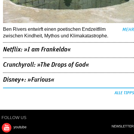
Ben Rivers entwirft einen poetischen Endzeitfilm
MEHR
zwischen Kindheit, Mythos und Klimakatastrophe.
Netflix: »I am Frankelda«
Crunchyroll: »The Drops of God«
Disney+: »Furious«
ALLE TIPPS
FOLLOW US
NEWSLETTER
youtube