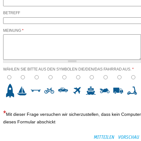
BETREFF
MEINUNG
*
WÄHLEN SIE BITTE AUS DEN SYMBOLEN DIE/DEN/DAS FAHRRAD AUS.
*
3
4
5
6
7
8
9
10
Mit dieser Frage versuchen wir sicherzustellen, dass kein Computer
dieses Formular abschickt