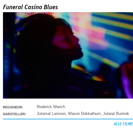
Funeral Casino Blues
Roderick Warich
REGISSEUR:
Jutamat Lamoon
,
Wason Dokkathum
,
Jutarat Burinok
DARSTELLER:
ALLE FILME