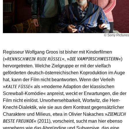
© Sony Pictures
Regisseur Wolfgang Groos ist bisher mit Kinderfilmen
(»
«, »
«)
RENNSCHWEIN RUDI RÜSSEL
DIE VAMPIRSCHWESTERN
hervorgetreten. Welche Zielgruppe er mit der vielfach
geförderten deutsch-österreichischen Koproduktion im Auge
hat, kann der Film nicht beantworten. Wenn der Verleih
»
« als »moderne Adaption der klassischen
KALTE FÜSSE
Screwball-Komödie« anpreist, weckt er Erwartungen, die der
Film nicht einlöst. Unvorhersehbarkeit, Wortwitz, die Herr-
Knecht-Dialektik, wie sie aus dem Kontrast gegensätzlicher
Charaktere und Milieus, etwa in Olivier Nakaches »
ZIEMLICH
« (2011), vorscheint, sucht man hier ebenso
BESTE FREUNDE
vergebens wie das Abgründige und Subversive, das eine