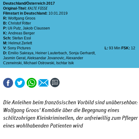
Deutschland
Österreich
2017
Original-Titel:
KALTE FÜSSE
Filmstart in Deutschland:
10.01.2019
R:
Wolfgang Groos
B:
Christof Ritter
P:
Uli Putz
,
Jakob Claussen
K:
Andreas Berger
Sch:
Stefan Essl
M:
Helmut Zerlett
V:
Sony Pictures
L:
93 Min
FSK:
12
D:
Emilio Sakraya
,
Heiner Lauterbach
,
Sonja Gerhardt
,
Jasmin Gerat
,
Aleksandar Jovanovic
,
Alexander
Czerwinski
,
Michael Ostrowski
,
Ischtar Isik
Die Anleihen beim französischen Vorbild sind unübersehbar:
Wolfgang Groos' Komödie über die Begegnung eines
schlitzohrigen Kleinkriminellen, der unfreiwillig zum Pfleger
eines wohlhabenden Patienten wird