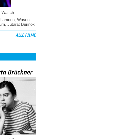
k Warich
 Lamoon
,
Wason
hum
,
Jutarat Burinok
ALLE FILME
tta Brückner