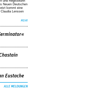
in und Regisseurin
des Neuen Deutschen
Jetzt kommt eine
. Claudia Lenssen
MEHR
Terminator«
 Chastain
an Eustache
ALLE MELDUNGEN