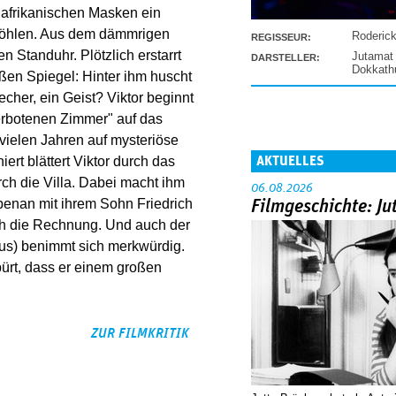
 afrikanischen Masken ein
nhöhlen. Aus dem dämmrigen
Roderic
REGISSEUR:
n Standuhr. Plötzlich erstarrt
Jutamat
DARSTELLER:
Dokkat
ßen Spiegel: Hinter ihm huscht
cher, ein Geist? Viktor beginnt
erbotenen Zimmer" auf das
vielen Jahren auf mysteriöse
AKTUELLES
t blättert Viktor durch das
rch die Villa. Dabei macht ihm
06.08.2026
benan mit ihrem Sohn Friedrich
Filmgeschichte: Ju
rch die Rechnung. Und auch der
us) benimmt sich merkwürdig.
pürt, dass er einem großen
ZUR FILMKRITIK