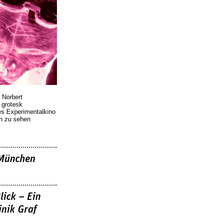
 Norbert
r grotesk
es Experimentalkino
en zu sehen
»München
lick – Ein
nik Graf