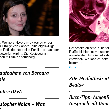
a Wollners »Everytime« war einer der
 Erfolge von Cannes: eine eigenwillige,
Der österreichische Künstler
he Reflexion über eine ­Familie, die aus der
Pfaffenbichler hat mit seine
geworfen wird … Die Regisseurin im
anmutenden Trilogie radikal
äch mit Anke Sterneborg.
entworfen, wie man es selt
bekommt.
MEHR
aufnahme von Bárbara
ZDF-Mediathek: 
nie
Beats«
Jahre DEFA
Buch-Tipp: AugenB
Gespräch mit Domi
istopher Nolan – Was