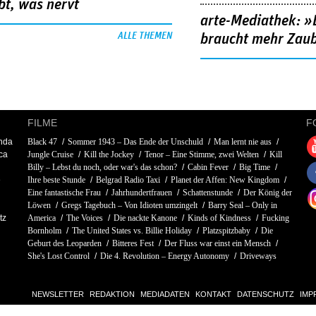
bt, was nervt
arte-Mediathek: »
ALLE THEMEN
braucht mehr Zau
FILME
F
enda
Black 47
Sommer 1943 – Das Ende der Unschuld
Man lernt nie aus
ca
Jungle Cruise
Kill the Jockey
Tenor – Eine Stimme, zwei Welten
Kill
Billy – Lebst du noch, oder war's das schon?
Cabin Fever
Big Time
e
Ihre beste Stunde
Belgrad Radio Taxi
Planet der Affen: New Kingdom
Eine fantastische Frau
Jahrhundertfrauen
Schattenstunde
Der König der
Löwen
Gregs Tagebuch – Von Idioten umzingelt
Barry Seal – Only in
tz
America
The Voices
Die nackte Kanone
Kinds of Kindness
Fucking
Bornholm
The United States vs. Billie Holiday
Platzspitzbaby
Die
Geburt des Leoparden
Bitteres Fest
Der Fluss war einst ein Mensch
She's Lost Control
Die 4. Revolution – Energy Autonomy
Driveways
NEWSLETTER
REDAKTION
MEDIADATEN
KONTAKT
DATENSCHUTZ
IMP