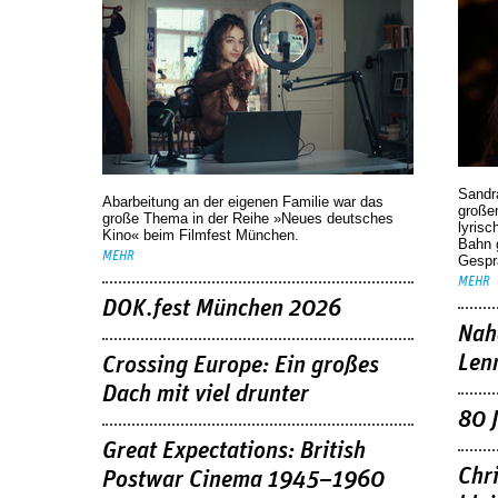
Sandr
Abarbeitung an der eigenen Familie war das
großen
große Thema in der Reihe »Neues deutsches
lyrisc
Kino« beim Filmfest München.
Bahn 
MEHR
Gespr
MEHR
DOK.fest München 2026
Nah
Len
Crossing Europe: Ein großes
Dach mit viel drunter
80 
Great Expectations: British
Chr
Postwar Cinema 1945–1960