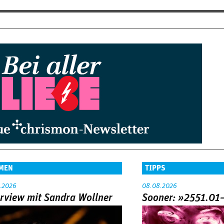
MEN
TIPPS
.2026
08.08.2026
erview mit Sandra Wollner
Sooner: »2551.01