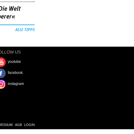
Die Welt
berer«
ALLE TIPPS
OLLOW US
youtube
facebook
instagram
RESSUM
AGB
LOGIN