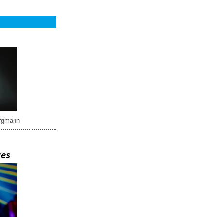
rgmann
ues