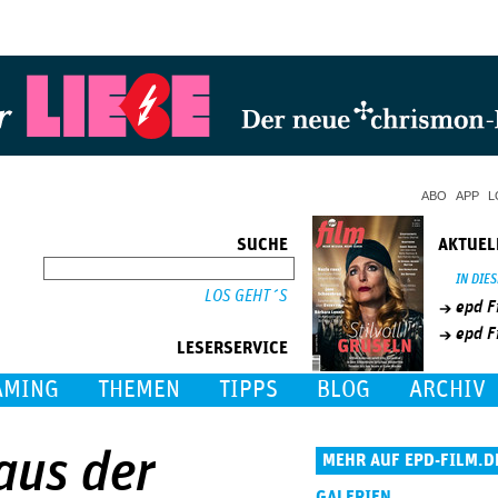
Jump to Navigation
ABO
APP
L
SUCHE
AKTUEL
SUCHE
IN DIE
epd F
epd F
LESERSERVICE
AMING
THEMEN
TIPPS
BLOG
ARCHIV
aus der
MEHR AUF EPD-FILM.D
GALERIEN