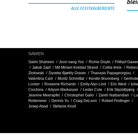
blei
ALLE FESTIVALBERICHTE
NAMEN
Salim Shaheen
Joon-sang Yoo
Richie Doyle
Frithjof Gaw
Jakob Zapf
Mit Miriam Kolstad Strand
Cellia Imrie
Rebec
Zlotowski
Dyveke Bjørkly Graver
Thanasis Papageorgiou
Valentina Carli
Moritz Schmittat
Kerstin Brunnberg
Gerlind
Locker
Roxanne Richards
Emily Alyn Lind
Eric West
Iulia
Ciochina
Artyom Markaryan
Lester Cole
Erik Skjoldbjærg
Jeanine Meerapfel
Christopher Gallo
Zareh Nalbandian
Lu
Reitemeier
Dennis Yu
Craig DeLeon
Robert Festinger
Josep Abad
Stefanie Knoll