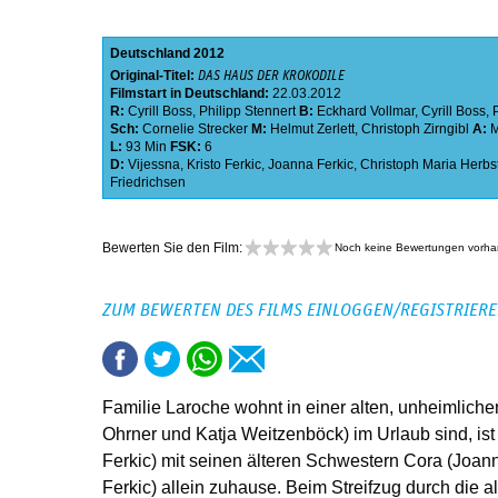
Deutschland
2012
Original-Titel:
DAS HAUS DER KROKODILE
Filmstart in Deutschland:
22.03.2012
R:
Cyrill Boss
,
Philipp Stennert
B:
Eckhard Vollmar
,
Cyrill Boss
,
Sch:
Cornelie Strecker
M:
Helmut Zerlett
,
Christoph Zirngibl
A:
M
L:
93 Min
FSK:
6
D:
Vijessna
,
Kristo Ferkic
,
Joanna Ferkic
,
Christoph Maria Herbs
Friedrichsen
Bewerten Sie den Film:
Noch keine Bewertungen vorh
ZUM BEWERTEN DES FILMS EINLOGGEN/REGISTRIER
Familie Laroche wohnt in einer alten, unheimlichen
Ohrner und Katja Weitzenböck) im Urlaub sind, ist d
Ferkic) mit seinen älteren Schwestern Cora (Joan
Ferkic) allein zuhause. Beim Streifzug durch die 