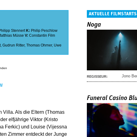
AKTUELLE FILMSTARTS
Noga
Philipp Stennert
K:
Philip Peschlow
atthias Müsse
V:
Constantin Film
t
,
Gudrun Ritter
,
Thomas Ohrner
,
Uwe
anden
Jono Be
REGISSEUR:
EN
Funeral Casino Bl
 Villa. Als die Eltern (Thomas
er elfjährige Viktor (Kristo
na Ferkic) und Louise (Vijessna
alten Zimmer entdeckt der Junge