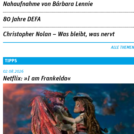
Sandra Wollners »Everytime« war einer der
MEHR
großen Erfolge von Cannes: eine eigenwillige,
lyrische Reflexion über eine ­Familie, die aus der
Bahn geworfen wird … Die Regisseurin im
Gespräch mit Anke Sterneborg.
Nahaufnahme von Bárbara Lennie
80 Jahre DEFA
Christopher Nolan – Was bleibt, was nervt
ALLE THEMEN
TIPPS
02.08.2026
Netflix: »I am Frankelda«