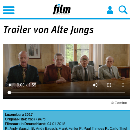
Jump to Navigation
Trailer von Alte Jungs
© Camino
Luxemburg
2017
Original-Titel:
RUSTY BOYS
Filmstart in Deutschland:
04.01.2018
R:
Andy Bausch
B:
Andy Bausch
,
Frank Feitler
P:
Paul Thiltges
K:
Carlo Thiel