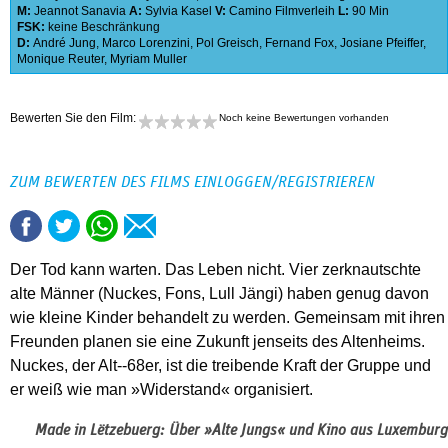
M:
Jeannot Sanavia
A:
Sylvia Kasel
V:
Camino Filmverleih
L:
90 Min
FSK:
keine Beschränkung
D:
André Jung
,
Marco Lorenzini
,
Pol Greisch
,
Fernand Fox
,
Josiane Pfeiffer
,
Monique Reuter
,
Myriam Muller
Bewerten Sie den Film:
Noch keine Bewertungen vorhanden
ZUM BEWERTEN DES FILMS EINLOGGEN/REGISTRIEREN
Der Tod kann warten. Das Leben nicht. Vier zerknautschte
alte Männer (Nuckes, Fons, Lull Jängi) haben genug davon
wie kleine Kinder behandelt zu werden. Gemeinsam mit ihren
Freunden planen sie eine Zukunft jenseits des Altenheims.
Nuckes, der Alt-­‐68er, ist die treibende Kraft der Gruppe und
er weiß wie man »Widerstand« organisiert.
Made in Lëtzebuerg: Über »Alte Jungs« und Kino aus Luxemburg