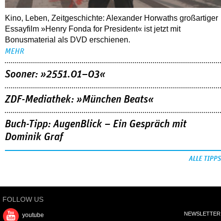
Kino, Leben, Zeitgeschichte: Alexander Horwaths großartiger
Essayfilm »Henry Fonda for President« ist jetzt mit
Bonusmaterial als DVD erschienen.
MEHR
Sooner: »2551.01–03«
ZDF-Mediathek: »München Beats«
Buch-Tipp: AugenBlick – Ein Gespräch mit
Dominik Graf
ALLE TIPPS
FOLLOW US
NEWSLETTER
youtube