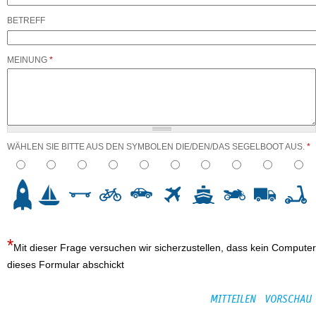
BETREFF
MEINUNG
*
WÄHLEN SIE BITTE AUS DEN SYMBOLEN DIE/DEN/DAS SEGELBOOT AUS.
*
3
4
5
6
7
8
9
10
Mit dieser Frage versuchen wir sicherzustellen, dass kein Computer
dieses Formular abschickt