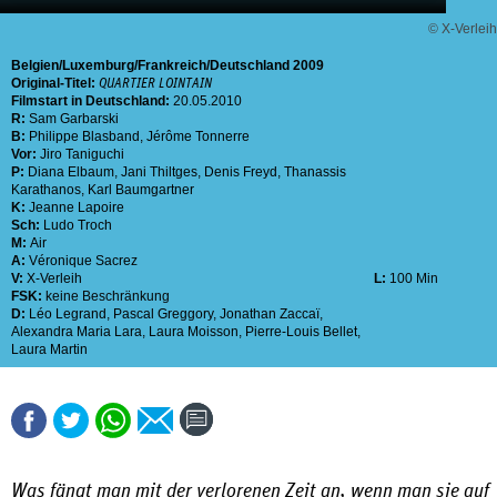
© X-Verleih
Belgien
Luxemburg
Frankreich
Deutschland
2009
Original-Titel:
QUARTIER LOINTAIN
Filmstart in Deutschland:
20.05.2010
R:
Sam Garbarski
B:
Philippe Blasband
,
Jérôme Tonnerre
Vor:
Jiro Taniguchi
P:
Diana Elbaum
,
Jani Thiltges
,
Denis Freyd
,
Thanassis
Karathanos
,
Karl Baumgartner
K:
Jeanne Lapoire
Sch:
Ludo Troch
M:
Air
A:
Véronique Sacrez
V:
X-Verleih
L:
100 Min
FSK:
keine Beschränkung
D:
Léo Legrand
,
Pascal Greggory
,
Jonathan Zaccaï
,
Alexandra Maria Lara
,
Laura Moisson
,
Pierre-Louis Bellet
,
Laura Martin
Was fängt man mit der verlorenen Zeit an, wenn man sie auf