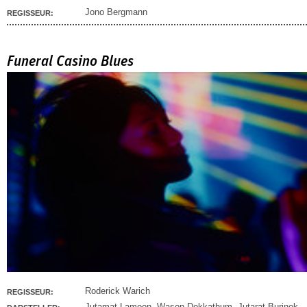
Jono Bergmann
REGISSEUR:
Funeral Casino Blues
Roderick Warich
REGISSEUR:
Jutamat Lamoon
,
Wason Dokkathum
,
Jutarat Burinok