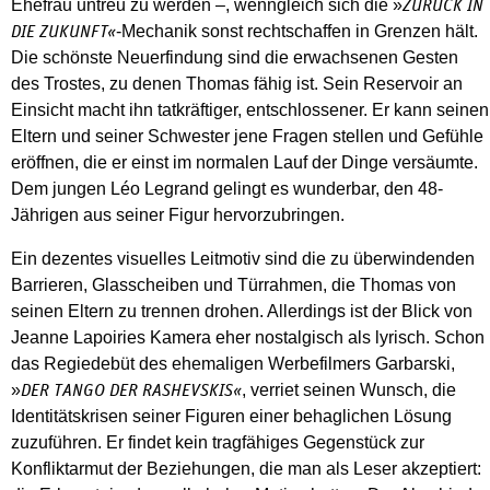
Ehefrau untreu zu werden –, wenngleich sich die »
ZURÜCK IN
-Mechanik sonst rechtschaffen in Grenzen hält.
DIE ZUKUNFT«
Die schönste Neuerfindung sind die erwachsenen Gesten
des Trostes, zu denen Thomas fähig ist. Sein Reservoir an
Einsicht macht ihn tatkräftiger, entschlossener. Er kann seinen
Eltern und seiner Schwester jene Fragen stellen und Gefühle
eröffnen, die er einst im normalen Lauf der Dinge versäumte.
Dem jungen Léo Legrand gelingt es wunderbar, den 48-
Jährigen aus seiner Figur hervorzubringen.
Ein dezentes visuelles Leitmotiv sind die zu überwindenden
Barrieren, Glasscheiben und Türrahmen, die Thomas von
seinen Eltern zu trennen drohen. Allerdings ist der Blick von
Jeanne Lapoiries Kamera eher nostalgisch als lyrisch. Schon
das Regiedebüt des ehemaligen Werbefilmers Garbarski,
»
, verriet seinen Wunsch, die
DER TANGO DER RASHEVSKIS«
Identitätskrisen seiner Figuren einer behaglichen Lösung
zuzuführen. Er findet kein tragfähiges Gegenstück zur
Konfliktarmut der Beziehungen, die man als Leser akzeptiert: