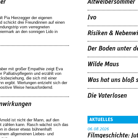
er
Altweibersommer
Ivo
lt Pia Hierzegger der eigenen
d schickt drei Freundinnen auf einen
indungstrip vom verregneten
eiermark an den sonnigen Lido in
Risiken & Nebenw
Der Boden unter d
Wilde Maus
ber mit großer Empathie zeigt Eva
r Palliativpflegerin und erzählt von
cksbeziehung, die sich mit einer
Was hat uns bloß s
n ergibt. Wertungen entzieht sich der
positive Weise herausfordernd.
Die Vaterlosen
enwirkungen
AKTUELLES
Arnold ist nicht der Mann, auf den
Not zählen kann. Rasch wächst sich das
n in dieser etwas bühnenhaft
06.08.2026
inem allgemeinen Liebes- und
Filmgeschichte: Ju