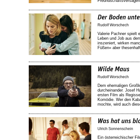
Freundschaftsversagen
Der Boden unte
Rudolf Worschech
Valerie Pachner spielt
Leben und Job aus dem 
inszeniert, wirken man
Füßen« aber thesenhaf
Wilde Maus
Rudolf Worschech
Dem ehemaligen Großkri
durcheinander. Josef H
ersten Film als Regiss
Komödie. Wer den Kabar
mochte, wird auch dies
Was hat uns blo
Ulrich Sonnenschein
Ein österreichischer F