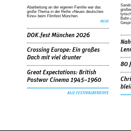
Sandr
Abarbeitung an der eigenen Familie war das
großen
große Thema in der Reihe »Neues deutsches
lyrisc
Kino« beim Filmfest München.
Bahn 
MEHR
Gespr
DOK.fest München 2026
Nah
Len
Crossing Europe: Ein großes
Dach mit viel drunter
80 
Great Expectations: British
Chr
Postwar Cinema 1945–1960
blei
ALLE FESTIVALBERICHTE