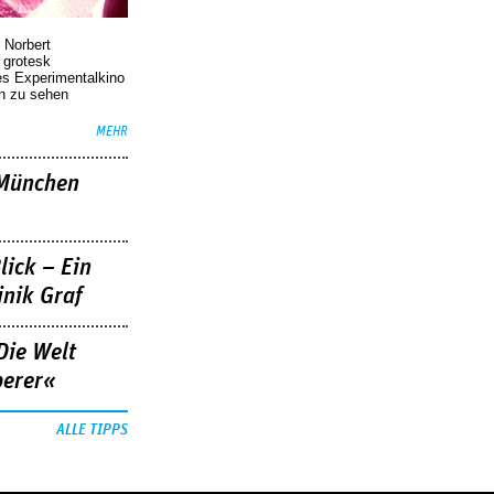
 Norbert
r grotesk
es Experimentalkino
en zu sehen
MEHR
»München
lick – Ein
nik Graf
Die Welt
berer«
ALLE TIPPS