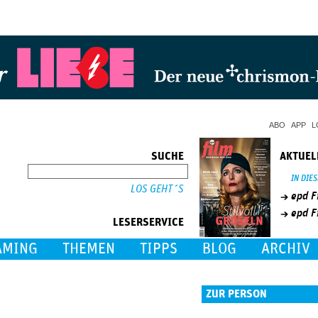
Jump to Navigation
ABO
APP
L
SUCHE
AKTUEL
SUCHE
IN DIE
epd F
epd F
LESERSERVICE
AMING
THEMEN
TIPPS
BLOG
ARCHIV
ZUR PERSON