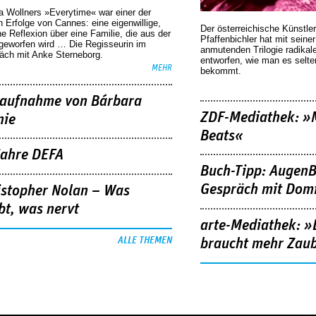
a Wollners »Everytime« war einer der
 Erfolge von Cannes: eine eigenwillige,
Der österreichische Künstler
he Reflexion über eine ­Familie, die aus der
Pfaffenbichler hat mit seine
geworfen wird … Die Regisseurin im
anmutenden Trilogie radikal
äch mit Anke Sterneborg.
entworfen, wie man es selt
MEHR
bekommt.
aufnahme von Bárbara
ZDF-Mediathek: 
nie
Beats«
Jahre DEFA
Buch-Tipp: AugenB
Gespräch mit Domi
istopher Nolan – Was
bt, was nervt
arte-Mediathek: »
ALLE THEMEN
braucht mehr Zau