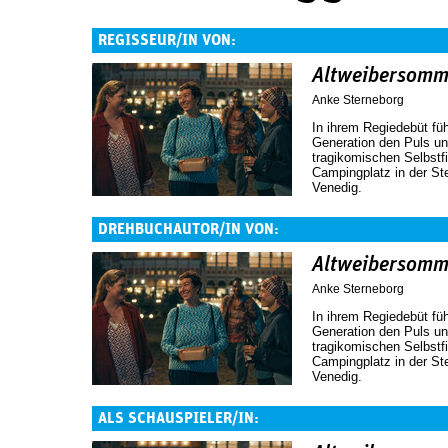
REGISSEUR/IN VON:
Altweibersomm
Anke Sterneborg
In ihrem Regiedebüt füh
Generation den Puls un
tragikomischen Selbstf
Campingplatz in der St
Venedig.
DREHBUCHAUTOR/IN VON:
Altweibersomm
Anke Sterneborg
In ihrem Regiedebüt füh
Generation den Puls un
tragikomischen Selbstf
Campingplatz in der St
Venedig.
ALS SCHAUSPIELER/IN: