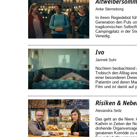
Altweibersomm
Anke Sterneborg
In ihrem Regiedebüt füh
Generation den Puls un
tragikomischen Selbstf
Campingplatz in der St
Venedig.
Ivo
Jannek Suhr
Nüchtern beobachtend a
Trobisch den Alltag eine
einer besonderen Dreie
Patientin und deren Man
Film und ist damit auf 
Risiken & Neb
Alexandra Seitz
Das geht an die Niere: 
Kathrin in Zeiten der 
drohende Organversage
geratenen Komöde zu e