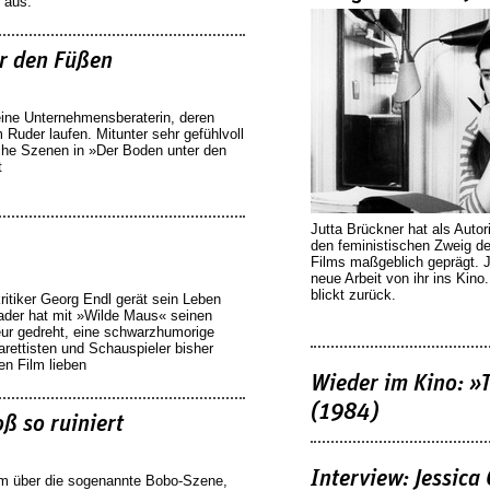
 aus.
r den Füßen
 eine Unternehmensberaterin, deren
Ruder laufen. Mitunter sehr gefühlvoll
che Szenen in »Der Boden unter den
t
Jutta Brückner hat als Autor
den feministischen Zweig 
Films maßgeblich geprägt. 
neue Arbeit von ihr ins Kino
blickt zurück.
tiker Georg Endl gerät sein Leben
ader hat mit »Wilde Maus« seinen
eur gedreht, eine schwarzhumorige
ettisten und Schauspieler bisher
en Film lieben
Wieder im Kino: »
(1984)
ß so ruiniert
Interview: Jessica
ilm über die sogenannte Bobo-Szene,