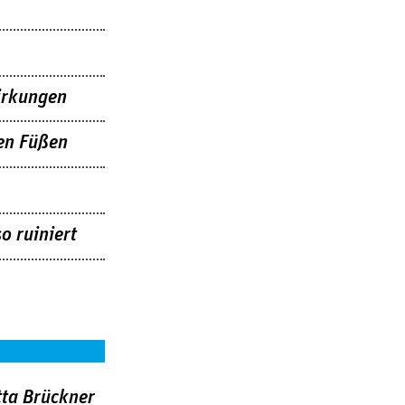
irkungen
en Füßen
o ruiniert
tta Brückner