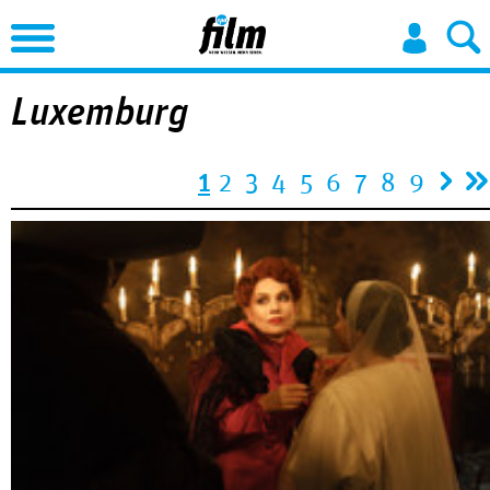
Jump to Navigation
Luxemburg
Seiten
1
2
3
4
5
6
7
8
9