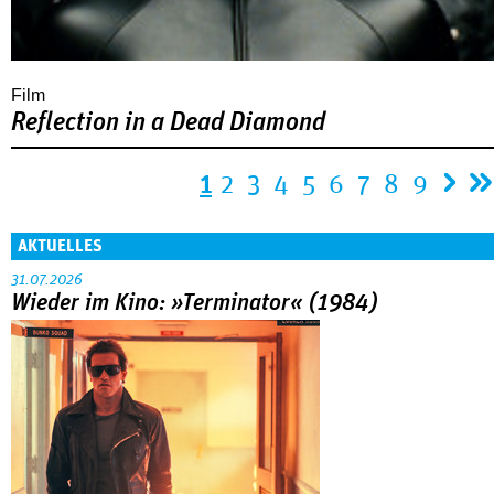
Film
Reflection in a Dead Diamond
Seiten
1
2
3
4
5
6
7
8
9
AKTUELLES
31.07.2026
Wieder im Kino: »Terminator« (1984)