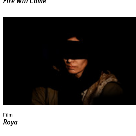
Fire Will Come
Film
Roya