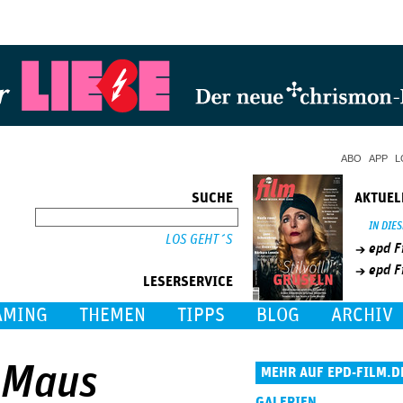
Jump to Navigation
ABO
APP
L
SUCHE
AKTUEL
SUCHE
IN DIE
epd F
epd F
LESERSERVICE
AMING
THEMEN
TIPPS
BLOG
ARCHIV
e Maus
MEHR AUF EPD-FILM.D
GALERIEN