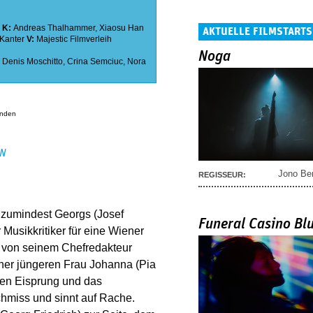
K:
Andreas Thalhammer
,
Xiaosu Han
AKTUELLE FILMSTARTS
 Kanter
V:
Majestic Filmverleih
Noga
,
Denis Moschitto
,
Crina Semciuc
,
Nora
anden
EN
Jono Be
REGISSEUR:
zumindest Georgs (Josef
Funeral Casino Bl
r Musikkritiker für eine Wiener
d von seinem Chefredakteur
er jüngeren Frau Johanna (Pia
ten Eisprung und das
chmiss und sinnt auf Rache.