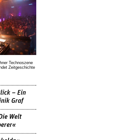
chner Technoszene
indet Zeitgeschichte
lick – Ein
nik Graf
Die Welt
berer«