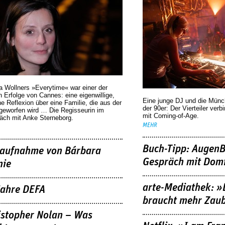
a Wollners »Everytime« war einer der
 Erfolge von Cannes: eine eigenwillige,
Eine junge DJ und die Mün
he Reflexion über eine ­Familie, die aus der
der 90er: Der Vierteiler verb
geworfen wird … Die Regisseurin im
mit Coming-of-Age.
äch mit Anke Sterneborg.
MEHR
Buch-Tipp: AugenB
aufnahme von Bárbara
Gespräch mit Domi
nie
arte-Mediathek: »
Jahre DEFA
braucht mehr Zau
istopher Nolan – Was