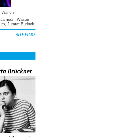
k Warich
 Lamoon
,
Wason
hum
,
Jutarat Burinok
ALLE FILME
tta Brückner