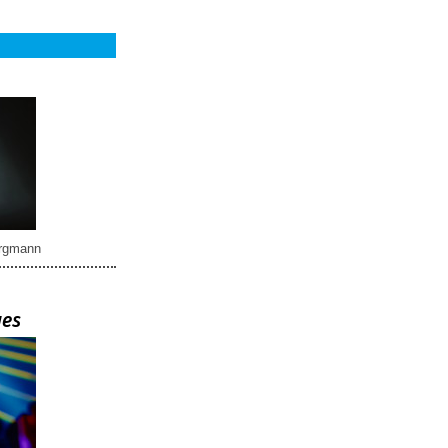
rgmann
ues