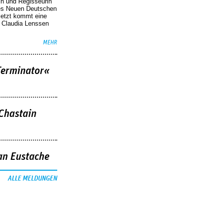
in und Regisseurin
des Neuen Deutschen
Jetzt kommt eine
. Claudia Lenssen
MEHR
Terminator«
 Chastain
an Eustache
ALLE MELDUNGEN