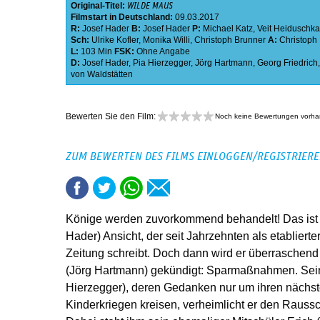
Original-Titel:
WILDE MAUS
Filmstart in Deutschland:
09.03.2017
R:
Josef Hader
B:
Josef Hader
P:
Michael Katz
,
Veit Heiduschka
Sch:
Ulrike Kofler
,
Monika Willi
,
Christoph Brunner
A:
Christoph
L:
103 Min
FSK:
Ohne Angabe
D:
Josef Hader
,
Pia Hierzegger
,
Jörg Hartmann
,
Georg Friedrich
von Waldstätten
Bewerten Sie den Film:
Noch keine Bewertungen vorh
ZUM BEWERTEN DES FILMS EINLOGGEN/REGISTRIER
Könige werden zuvorkommend behandelt! Das ist 
Hader) Ansicht, der seit Jahrzehnten als etablierte
Zeitung schreibt. Doch dann wird er überraschen
(Jörg Hartmann) gekündigt: Sparmaßnahmen. Sein
Hierzegger), deren Gedanken nur um ihren nächs
Kinderkriegen kreisen, verheimlicht er den Rauss