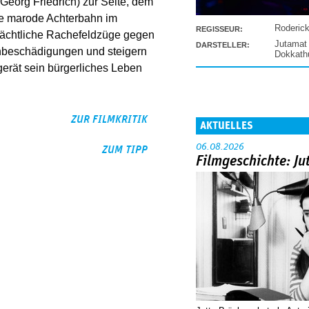
(Georg Friedrich) zur Seite, dem
ine marode Achterbahn im
Roderic
REGISSEUR:
nächtliche Rachefeldzüge gegen
Jutamat
DARSTELLER:
hbeschädigungen und steigern
Dokkat
gerät sein bürgerliches Leben
ZUR FILMKRITIK
AKTUELLES
06.08.2026
ZUM TIPP
Filmgeschichte: Ju