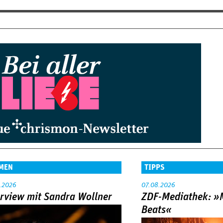
MEN
TIPPS
.2026
07.08.2026
erview mit Sandra Wollner
ZDF-Mediathek: 
Beats«