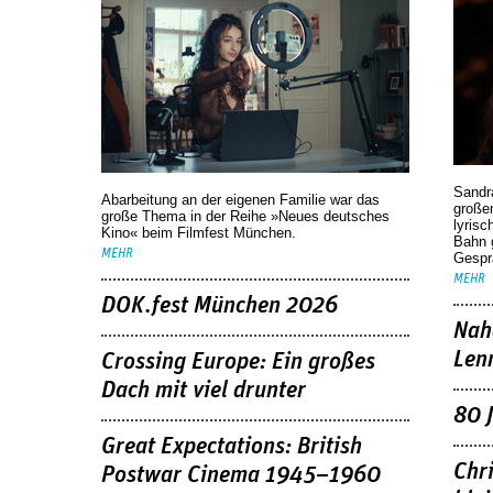
Sandr
Abarbeitung an der eigenen Familie war das
großen
große Thema in der Reihe »Neues deutsches
lyrisc
Kino« beim Filmfest München.
Bahn 
MEHR
Gespr
MEHR
DOK.fest München 2026
Nah
Len
Crossing Europe: Ein großes
Dach mit viel drunter
80 
Great Expectations: British
Chr
Postwar Cinema 1945–1960