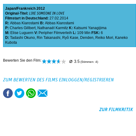
Japan
Frankreich
2012
Original-Titel:
LIKE SOMEONE IN LOVE
Filmstart in Deutschland:
27.02.2014
R:
Abbas Kiarostami
B:
Abbas Kiarostami
P:
Charles Gillbert
,
Nathanaël Karmitz
K:
Katsumi Yanagijima
M:
Elise Luguern
V:
Peripher Filmverleih
L:
109 Min
FSK:
6
D:
Tadashi Okuno
,
Rin Takanashi
,
Ryô Kase
,
Denden
,
Reiko Mori
,
Kaneko
Kubota
⌀
Bewerten Sie den Film:
3.5
(Stimmen:
4
)
ZUM BEWERTEN DES FILMS EINLOGGEN/REGISTRIEREN
ZUR FILMKRITIK