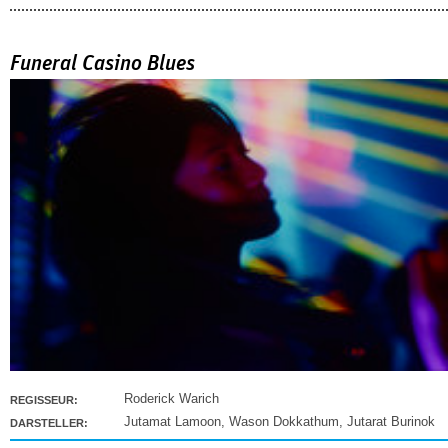
Funeral Casino Blues
Roderick Warich
REGISSEUR:
Jutamat Lamoon
,
Wason Dokkathum
,
Jutarat Burinok
DARSTELLER: