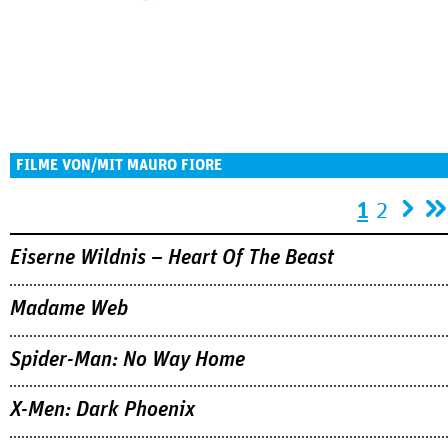
FILME VON/MIT MAURO FIORE
Seiten
1
2
Eiserne Wildnis – Heart Of The Beast
Madame Web
Spider-Man: No Way Home
X-Men: Dark Phoenix