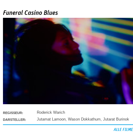
Funeral Casino Blues
Roderick Warich
REGISSEUR:
Jutamat Lamoon
,
Wason Dokkathum
,
Jutarat Burinok
DARSTELLER:
ALLE FILME