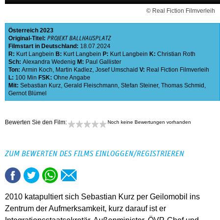
© Real Fiction Filmverleih
Österreich
2023
Original-Titel:
PROJEKT BALLHAUSPLATZ
Filmstart in Deutschland:
18.07.2024
R:
Kurt Langbein
B:
Kurt Langbein
P:
Kurt Langbein
K:
Christian Roth
Sch:
Alexandra Wedenig
M:
Paul Gallister
Ton:
Armin Koch
,
Martin Kadlez
,
Josef Umschaid
V:
Real Fiction Filmverleih
L:
100 Min
FSK:
Ohne Angabe
Mit:
Sebastian Kurz
,
Gerald Fleischmann
,
Stefan Steiner
,
Thomas Schmid
,
Gernot Blümel
Bewerten Sie den Film:
Noch keine Bewertungen vorhanden
ZUM BEWERTEN DES FILMS EINLOGGEN/REGISTRIEREN
2010 katapultiert sich Sebastian Kurz per Geilomobil ins
Zentrum der Aufmerksamkeit, kurz darauf ist er