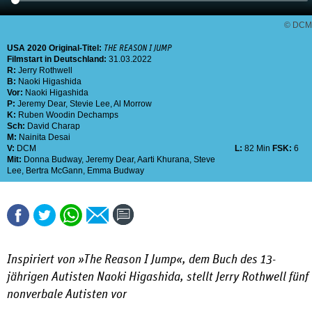
© DCM
USA
2020
Original-Titel:
THE REASON I JUMP
Filmstart in Deutschland:
31.03.2022
R:
Jerry Rothwell
B:
Naoki Higashida
Vor:
Naoki Higashida
P:
Jeremy Dear
,
Stevie Lee
,
Al Morrow
K:
Ruben Woodin Dechamps
Sch:
David Charap
M:
Nainita Desai
V:
DCM
L:
82 Min
FSK:
6
Mit:
Donna Budway
,
Jeremy Dear
,
Aarti Khurana
,
Steve
Lee
,
Bertra McGann
,
Emma Budway
Inspiriert von »The Reason I Jump«, dem Buch des 13-
jährigen Autisten Naoki Higashida, stellt Jerry Rothwell fünf
nonverbale Autisten vor