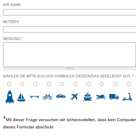
IHR NAME
BETREFF
MEINUNG
*
WÄHLEN SIE BITTE AUS DEN SYMBOLEN DIE/DEN/DAS SEGELBOOT AUS.
*
3
4
5
6
7
8
9
10
Mit dieser Frage versuchen wir sicherzustellen, dass kein Computer
dieses Formular abschickt