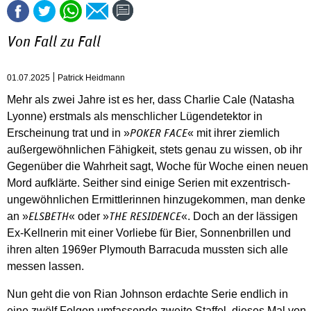
Von Fall zu Fall
01.07.2025
Patrick Heidmann
Mehr als zwei Jahre ist es her, dass Charlie Cale (Natasha
Lyonne) erstmals als menschlicher Lügendetektor in
Erscheinung trat und in »
« mit ihrer ziemlich
POKER FACE
außergewöhnlichen Fähigkeit, stets genau zu wissen, ob ihr
Gegenüber die Wahrheit sagt, Woche für Woche einen neuen
Mord aufklärte. Seither sind einige Serien mit exzentrisch-
ungewöhnlichen Ermittlerinnen hinzugekommen, man denke
an »
« oder »
«. Doch an der lässigen
ELSBETH
THE RESIDENCE
Ex-Kellnerin mit einer Vorliebe für Bier, Sonnenbrillen und
ihren alten 1969er Plymouth Barracuda mussten sich alle
messen lassen.
Nun geht die von Rian Johnson erdachte Serie endlich in
eine zwölf Folgen umfassende zweite Staffel, dieses Mal von