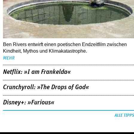
Kindheit, Mythos und Klimakatastrophe.
MEHR
Netflix: »I am Frankelda«
Crunchyroll: »The Drops of God«
Disney+: »Furious«
ALLE TIPPS
FOLLOW US
NEWSLETTER
youtube
REDAKTION
facebook
MEDIADATEN
instagram
KONTAKT