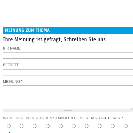
MEINUNG ZUM THEMA
Ihre Meinung ist gefragt, Schreiben Sie uns
IHR NAME
BETREFF
MEINUNG
*
WÄHLEN SIE BITTE AUS DEN SYMBOLEN DIE/DEN/DAS RAKETE AUS.
*
3
4
5
6
7
8
9
10