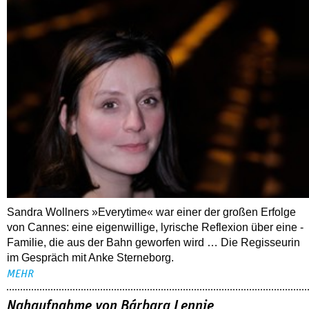
Sandra Wollners »Everytime« war einer der großen Erfolge
von Cannes: eine eigenwillige, lyrische Reflexion über eine ­
Familie, die aus der Bahn geworfen wird … Die Regisseurin
im Gespräch mit Anke Sterneborg.
MEHR
Nahaufnahme von Bárbara Lennie
80 Jahre DEFA
Christopher Nolan – Was bleibt, was nervt
ALLE THEMEN