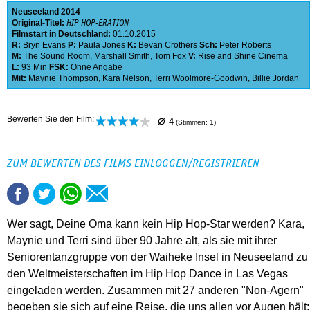
Neuseeland
2014
Original-Titel:
HIP HOP-ERATION
Filmstart in Deutschland:
01.10.2015
R:
Bryn Evans
P:
Paula Jones
K:
Bevan Crothers
Sch:
Peter Roberts
M:
The Sound Room
,
Marshall Smith
,
Tom Fox
V:
Rise and Shine Cinema
L:
93 Min
FSK:
Ohne Angabe
Mit:
Maynie Thompson
,
Kara Nelson
,
Terri Woolmore-Goodwin
,
Billie Jordan
⌀
Bewerten Sie den Film:
4
(Stimmen:
1
)
ZUM BEWERTEN DES FILMS EINLOGGEN/REGISTRIEREN
Wer sagt, Deine Oma kann kein Hip Hop-Star werden? Kara,
Maynie und Terri sind über 90 Jahre alt, als sie mit ihrer
Seniorentanzgruppe von der Waiheke Insel in Neuseeland zu
den Weltmeisterschaften im Hip Hop Dance in Las Vegas
eingeladen werden. Zusammen mit 27 anderen "Non-Agern"
begeben sie sich auf eine Reise, die uns allen vor Augen hält: