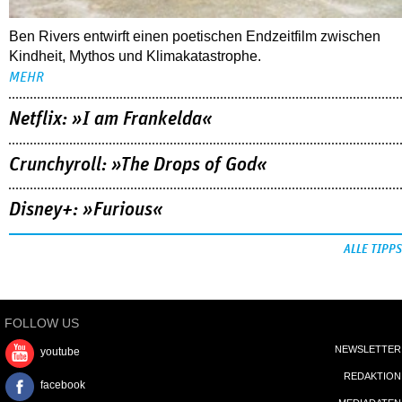
Ben Rivers entwirft einen poetischen Endzeitfilm zwischen
Kindheit, Mythos und Klimakatastrophe.
MEHR
Netflix: »I am Frankelda«
Crunchyroll: »The Drops of God«
Disney+: »Furious«
ALLE TIPPS
FOLLOW US
NEWSLETTER
youtube
REDAKTION
facebook