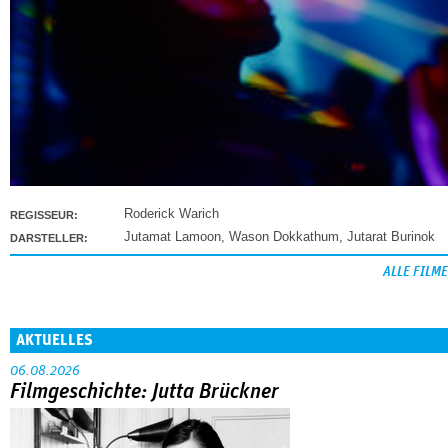
Roderick Warich
REGISSEUR:
Jutamat Lamoon
,
Wason Dokkathum
,
Jutarat Burinok
DARSTELLER:
ALLE FILME
AKTUELLES
06.08.2026
Filmgeschichte: Jutta Brückner