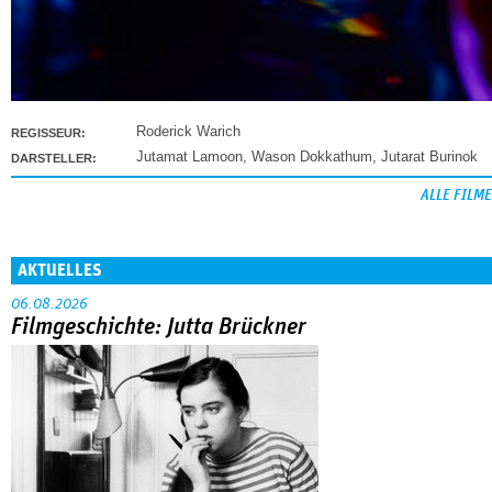
Roderick Warich
REGISSEUR:
Jutamat Lamoon
,
Wason Dokkathum
,
Jutarat Burinok
DARSTELLER:
ALLE FILME
AKTUELLES
06.08.2026
Filmgeschichte: Jutta Brückner