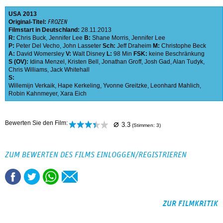
USA
2013
Original-Titel:
FROZEN
Filmstart in Deutschland:
28.11.2013
R:
Chris Buck
,
Jennifer Lee
B:
Shane Morris
,
Jennifer Lee
P:
Peter Del Vecho
,
John Lasseter
Sch:
Jeff Draheim
M:
Christophe Beck
A:
David Womersley
V:
Walt Disney
L:
98 Min
FSK:
keine Beschränkung
S (OV):
Idina Menzel
,
Kristen Bell
,
Jonathan Groff
,
Josh Gad
,
Alan Tudyk
,
Chris Williams
,
Jack Whitehall
S:
Willemijn Verkaik
,
Hape Kerkeling
,
Yvonne Greitzke
,
Leonhard Mahlich
,
Robin Kahnmeyer
,
Xara Eich
⌀
Bewerten Sie den Film:
3.3
(Stimmen:
3
)
ZUM BEWERTEN DES FILMS EINLOGGEN/REGISTRIEREN
ZUR FILMKRITIK