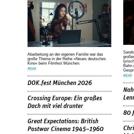
Sandr
Abarbeitung an der eigenen Familie war das
großen
große Thema in der Reihe »Neues deutsches
lyrisc
Kino« beim Filmfest München.
Bahn 
MEHR
Gespr
MEHR
DOK.fest München 2026
Nah
Len
Crossing Europe: Ein großes
Dach mit viel drunter
80 
Great Expectations: British
Chr
Postwar Cinema 1945–1960