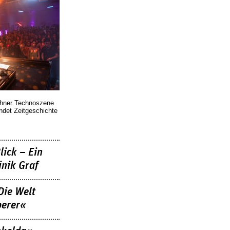
chner Technoszene
indet Zeitgeschichte
lick – Ein
nik Graf
Die Welt
berer«