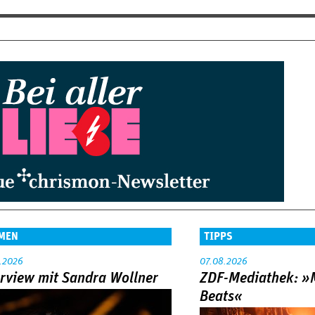
MEN
TIPPS
.2026
07.08.2026
erview mit Sandra Wollner
ZDF-Mediathek: 
Beats«