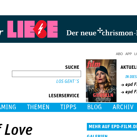
Jump to Navigation
ABO
APP
L
SUCHE
AKTUEL
SUCHE
IN DIE
epd F
epd F
LESERSERVICE
AMING
THEMEN
TIPPS
BLOG
ARCHIV
f Love
MEHR AUF EPD-FILM.D
GALERIEN