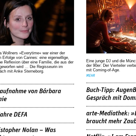
a Wollners »Everytime« war einer der
 Erfolge von Cannes: eine eigenwillige,
Eine junge DJ und die Mün
he Reflexion über eine ­Familie, die aus der
der 90er: Der Vierteiler verb
geworfen wird … Die Regisseurin im
mit Coming-of-Age.
äch mit Anke Sterneborg.
MEHR
Buch-Tipp: AugenB
aufnahme von Bárbara
Gespräch mit Domi
nie
arte-Mediathek: »
Jahre DEFA
braucht mehr Zau
istopher Nolan – Was