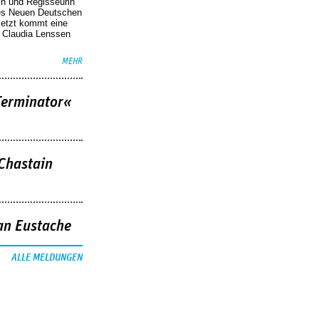
in und Regisseurin
des Neuen Deutschen
Jetzt kommt eine
. Claudia Lenssen
MEHR
Terminator«
 Chastain
an Eustache
ALLE MELDUNGEN