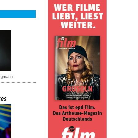
rgmann
ues