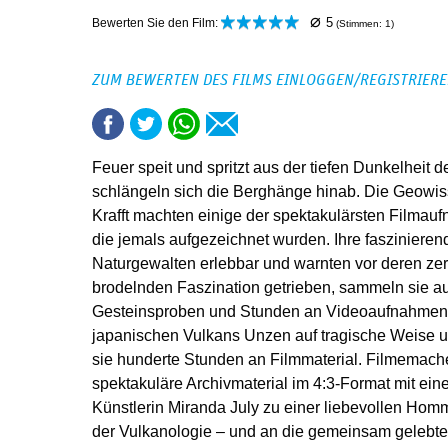
⌀
5
Bewerten Sie den Film:
(Stimmen:
1
)
ZUM BEWERTEN DES FILMS EINLOGGEN/REGISTRIER
Feuer speit und spritzt aus der tiefen Dunkelheit 
schlängeln sich die Berghänge hinab. Die Geowis
Krafft machten einige der spektakulärsten Filma
die jemals aufgezeichnet wurden. Ihre fasziniere
Naturgewalten erlebbar und warnten vor deren zerst
brodelnden Faszination getrieben, sammeln sie au
Gesteinsproben und Stunden an Videoaufnahmen.
japanischen Vulkans Unzen auf tragische Weise 
sie hunderte Stunden an Filmmaterial. Filmemach
spektakuläre Archivmaterial im 4:3-Format mit e
Künstlerin Miranda July zu einer liebevollen Ho
der Vulkanologie – und an die gemeinsam gelebte