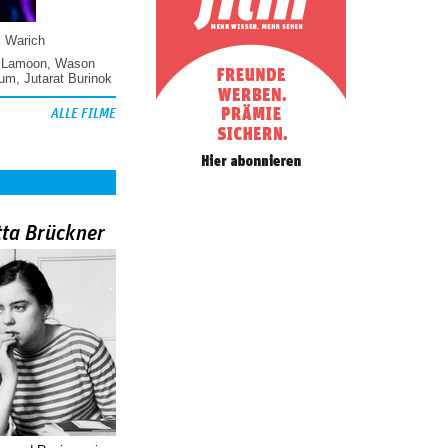
k Warich
 Lamoon
,
Wason
hum
,
Jutarat Burinok
ALLE FILME
tta Brückner