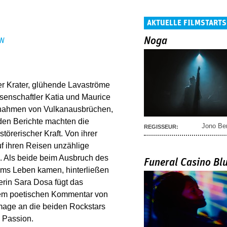
AKTUELLE FILMSTARTS
Noga
EN
der Krater, glühende Lavaströme
senschaftler Katia und Maurice
ufnahmen von Vulkanausbrüchen,
nden Berichte machten die
Jono Be
REGISSEUR:
örerischer Kraft. Von ihrer
f ihren Reisen unzählige
 Als beide beim Ausbruch des
Funeral Casino Bl
ums Leben kamen, hinterließen
erin Sara Dosa fügt das
inem poetischen Kommentar von
mmage an die beiden Rockstars
 Passion.