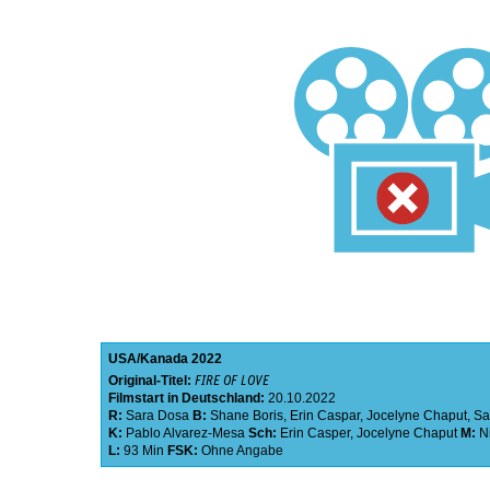
USA
Kanada
2022
Original-Titel:
FIRE OF LOVE
Filmstart in Deutschland:
20.10.2022
R:
Sara Dosa
B:
Shane Boris
,
Erin Caspar
,
Jocelyne Chaput
,
Sa
K:
Pablo Alvarez-Mesa
Sch:
Erin Casper
,
Jocelyne Chaput
M:
N
L:
93 Min
FSK:
Ohne Angabe