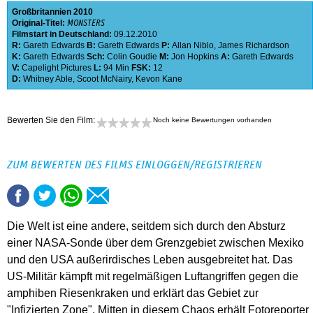
Großbritannien
2010
Original-Titel:
MONSTERS
Filmstart in Deutschland:
09.12.2010
R:
Gareth Edwards
B:
Gareth Edwards
P:
Allan Niblo
,
James Richardson
K:
Gareth Edwards
Sch:
Colin Goudie
M:
Jon Hopkins
A:
Gareth Edwards
V:
Capelight Pictures
L:
94 Min
FSK:
12
D:
Whitney Able
,
Scoot McNairy
,
Kevon Kane
Bewerten Sie den Film:
Noch keine Bewertungen vorhanden
ZUM BEWERTEN DES FILMS EINLOGGEN/REGISTRIEREN
Die Welt ist eine andere, seitdem sich durch den Absturz
einer NASA-Sonde über dem Grenzgebiet zwischen Mexiko
und den USA außerirdisches Leben ausgebreitet hat. Das
US-Militär kämpft mit regelmäßigen Luftangriffen gegen die
amphiben Riesenkraken und erklärt das Gebiet zur
"Infizierten Zone". Mitten in diesem Chaos erhält Fotoreporter