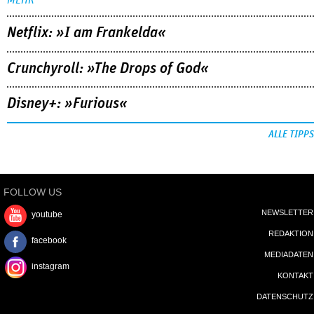
Ben Rivers entwirft einen poetischen Endzeitfilm zwischen
Kindheit, Mythos und Klimakatastrophe.
MEHR
Netflix: »I am Frankelda«
Crunchyroll: »The Drops of God«
Disney+: »Furious«
ALLE TIPPS
FOLLOW US