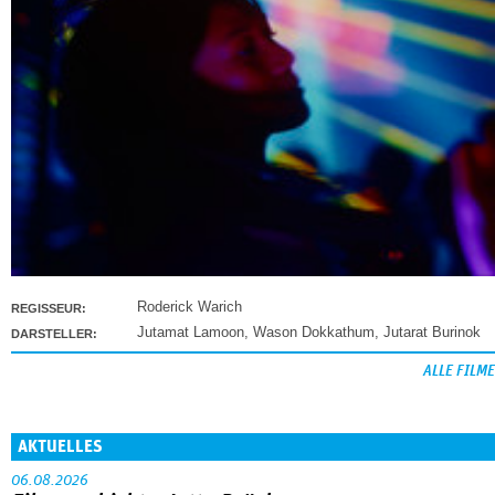
Roderick Warich
REGISSEUR:
Jutamat Lamoon
,
Wason Dokkathum
,
Jutarat Burinok
DARSTELLER:
ALLE FILME
AKTUELLES
06.08.2026