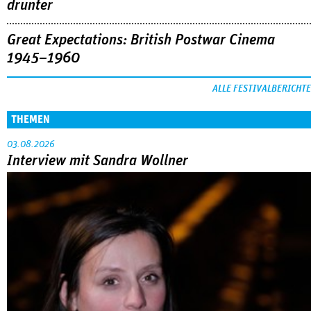
der Reihe »Neues deutsches Kino« beim Filmfest München.
MEHR
DOK.fest München 2026
Crossing Europe: Ein großes Dach mit viel
drunter
Great Expectations: British Postwar Cinema
1945–1960
ALLE FESTIVALBERICHTE
THEMEN
03.08.2026
Interview mit Sandra Wollner