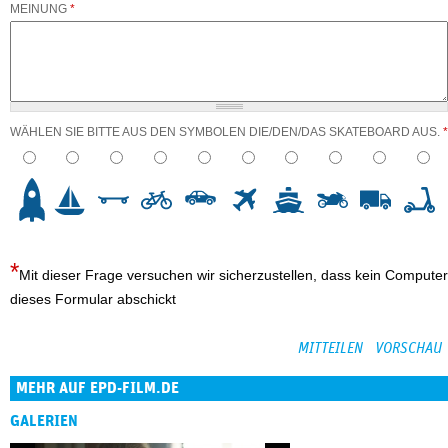
MEINUNG
*
WÄHLEN SIE BITTE AUS DEN SYMBOLEN DIE/DEN/DAS SKATEBOARD AUS.
*
3
4
5
6
7
8
9
10
Mit dieser Frage versuchen wir sicherzustellen, dass kein Computer
dieses Formular abschickt
MEHR AUF EPD-FILM.DE
GALERIEN