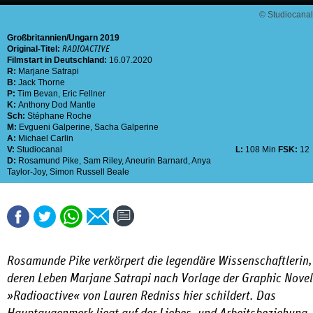
© Studiocanal
Großbritannien
Ungarn
2019
Original-Titel:
RADIOACTIVE
Filmstart in Deutschland:
16.07.2020
R:
Marjane Satrapi
B:
Jack Thorne
P:
Tim Bevan
,
Eric Fellner
K:
Anthony Dod Mantle
Sch:
Stéphane Roche
M:
Evgueni Galperine
,
Sacha Galperine
A:
Michael Carlin
V:
Studiocanal
L:
108 Min
FSK:
12
D:
Rosamund Pike
,
Sam Riley
,
Aneurin Barnard
,
Anya
Taylor-Joy
,
Simon Russell Beale
Rosamunde Pike verkörpert die legendäre Wissenschaftlerin,
deren Leben Marjane Satrapi nach Vorlage der Graphic Novel
»Radioactive« von Lauren Redniss hier schildert. Das