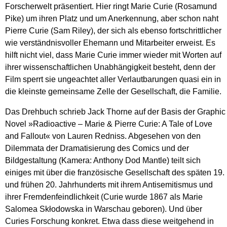
Forscherwelt präsentiert. Hier ringt Marie Curie (Rosamund
Pike) um ihren Platz und um Anerkennung, aber schon naht
Pierre Curie (Sam Riley), der sich als ebenso fortschrittlicher
wie verständnisvoller Ehemann und Mitarbeiter erweist. Es
hilft nicht viel, dass Marie Curie immer wieder mit Worten auf
ihrer wissenschaftlichen Unabhängigkeit besteht, denn der
Film sperrt sie ungeachtet aller Verlautbarungen quasi ein in
die kleinste gemeinsame Zelle der Gesellschaft, die Familie.
Das Drehbuch schrieb Jack Thorne auf der Basis der Graphic
Novel »Radioactive – Marie & Pierre Curie: A Tale of Love
and Fallout« von Lauren Redniss. Abgesehen von den
Dilemmata der Dramatisierung des Comics und der
Bildgestaltung (Kamera: Anthony Dod Mantle) teilt sich
einiges mit über die französische Gesellschaft des späten 19.
und frühen 20. Jahrhunderts mit ihrem Antisemitismus und
ihrer Fremdenfeindlichkeit (Curie wurde 1867 als Marie
Salomea Skłodowska in Warschau geboren). Und über
Curies Forschung konkret. Etwa dass diese weitgehend in