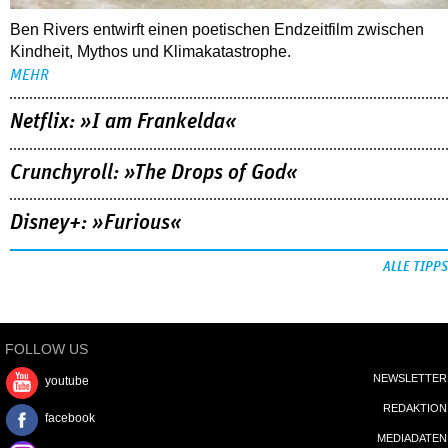
Ben Rivers entwirft einen poetischen Endzeitfilm zwischen
Kindheit, Mythos und Klimakatastrophe.
MEHR
Netflix: »I am Frankelda«
Crunchyroll: »The Drops of God«
Disney+: »Furious«
ALLE TIPPS
FOLLOW US
NEWSLETTER
youtube
REDAKTION
facebook
MEDIADATEN