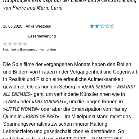
Hauptaugenmerk liegt auf der Liebes- und Arbeitsbeziehung
von Pierre und Marie Curie
26.06.2020
Anke Westphal
Leserbewertung
Noch keine Bewertungen vorhanden
Die Spielfilme der vergangenen Monate haben den Rollen
und Bildern von Frauen in der Vergangenheit und Gegenwart,
in Realität und Fiktion eine erfreuliche Aufmerksamkeit
gewidmet. Ob es nun um Seberg in »
JEAN SEBERG – AGAINST
« geht, um verhinderte Künstlerinnen wie in
ALL ENEMIES
»
« oder »
«, um die jungen Frauen in
LARA
DAS VORSPIEL
»
« oder aber die Emanzipation von Harley
LITTLE WOMEN
Quinn in »
« – im Mittelpunkt stand meist das
BIRDS OF PREY
Spannungsverhältnis zwischen innerer Haltung,
Lebenszielen und gesellschaftlichen Widerständen. So
verhält es sich auch mit »