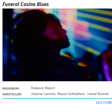
Funeral Casino Blues
Roderick Warich
REGISSEUR:
Jutamat Lamoon
,
Wason Dokkathum
,
Jutarat Burinok
DARSTELLER:
ALLE FILME