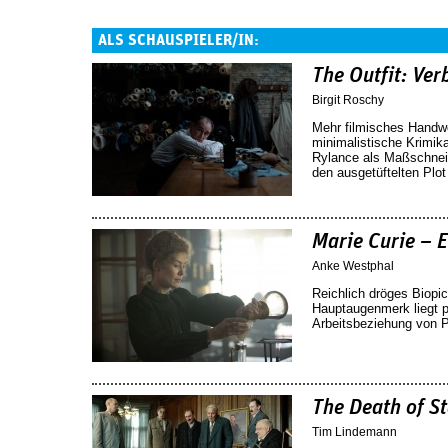
ALS SCHAUSPIELER/IN:
The Outfit: Ve
Birgit Roschy
Mehr filmisches Handwe
minimalistische Krimik
Rylance als Maßschneid
den ausgetüftelten Plo
Marie Curie – 
Anke Westphal
Reichlich dröges Biopi
Hauptaugenmerk liegt p
Arbeitsbeziehung von P
The Death of St
Tim Lindemann