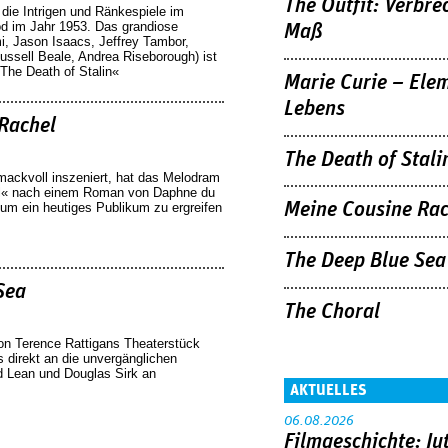
The Outfit: Verbre
ie Intrigen und Ränkespiele im
od im Jahr 1953. Das grandiose
Maß
, Jason Isaacs, Jeffrey Tambor,
ussell Beale, Andrea Riseborough) ist
»The Death of Stalin«
Marie Curie – Ele
Lebens
Rachel
The Death of Stali
ackvoll inszeniert, hat das Melodram
l« nach einem Roman von Daphne du
Meine Cousine Rac
 um ein heutiges Publikum zu ergreifen
The Deep Blue Sea
Sea
The Choral
von Terence Rattigans Theaterstück
 direkt an die unvergänglichen
d Lean und Douglas Sirk an
AKTUELLES
06.08.2026
Filmgeschichte: Ju