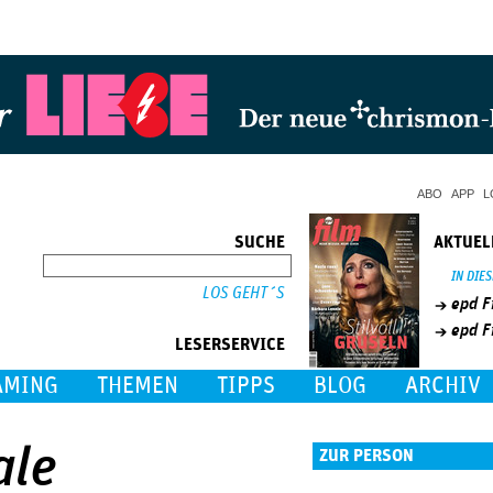
Jump to Navigation
ABO
APP
L
SUCHE
AKTUEL
SUCHE
IN DIE
epd F
epd F
LESERSERVICE
AMING
THEMEN
TIPPS
BLOG
ARCHIV
ale
ZUR PERSON