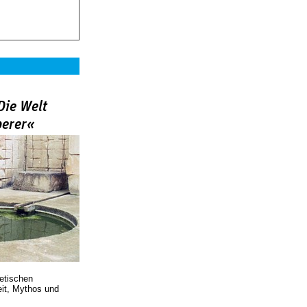
Die Welt
berer«
oetischen
eit, Mythos und