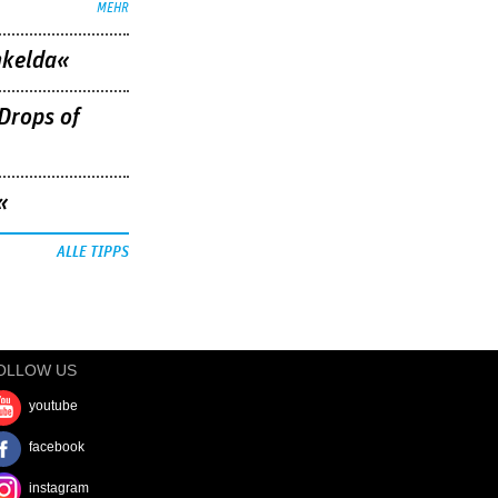
MEHR
nkelda«
Drops of
«
ALLE TIPPS
OLLOW US
youtube
facebook
instagram