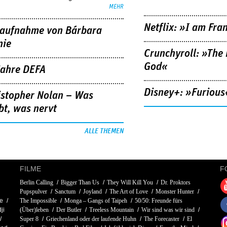
MEHR
Netflix: »I am Fra
aufnahme von Bárbara
nie
Crunchyroll: »The 
God«
Jahre DEFA
Disney+: »Furious
istopher Nolan – Was
bt, was nervt
ALLE THEMEN
FILME
F
Berlin Calling
Bigger Than Us
They Will Kill You
Dr. Proktors
Pupspulver
Sanctum
Joyland
The Art of Love
Monster Hunter
e
The Impossible
Monga – Gangs of Taipeh
50/50: Freunde fürs
ji
(Über)leben
Der Butler
Treeless Mountain
Wir sind was wir sind
Super 8
Griechenland oder der laufende Huhn
The Forecaster
El