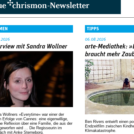
MEN
TIPPS
.2026
06.08.2026
erview mit Sandra Wollner
arte-Mediathek: »
braucht mehr Zau
a Wollners »Everytime« war einer der
 Erfolge von Cannes: eine eigenwillige,
Ben Rivers entwirft einen p
he Reflexion über eine ­Familie, die aus der
Endzeitfilm zwischen Kindh
geworfen wird … Die Regisseurin im
Klimakatastrophe.
äch mit Anke Sterneborg.