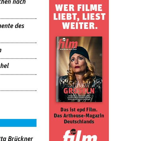
chen nach
mente des
n
hel
tta Brückner