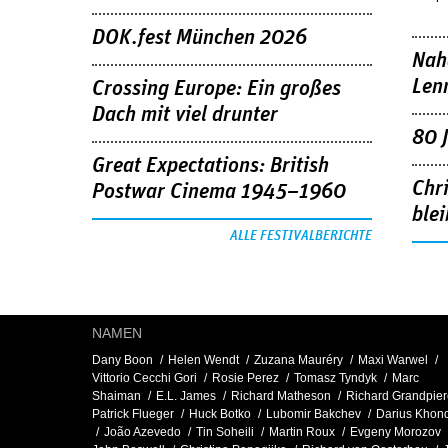
DOK.fest München 2026
Nah
Len
Crossing Europe: Ein großes
Dach mit viel drunter
80 
Great Expectations: British
Chr
Postwar Cinema 1945–1960
blei
ALLE FESTIVALBERICHTE
NAMEN
Dany Boon
Helen Wendt
Zuzana Mauréry
Maxi Warwel
Vittorio Cecchi Gori
Rosie Perez
Tomasz Tyndyk
Marc
Shaiman
E.L. James
Richard Matheson
Richard Grandpier
Patrick Flueger
Huck Botko
Lubomir Bakchev
Darius Khond
João Azevedo
Tin Soheili
Martin Roux
Evgeny Morozov