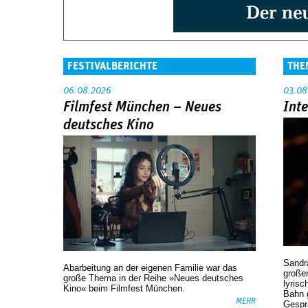
FESTIVALBERICHTE
THE
06.08.2026
03.08
Filmfest München – Neues
Int
deutsches Kino
Sandr
Abarbeitung an der eigenen Familie war das
großen
große Thema in der Reihe »Neues deutsches
lyrisc
Kino« beim Filmfest München.
Bahn 
MEHR
Gespr