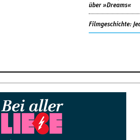
über »Dreams«
Filmgeschichte: Je