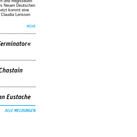
in und Regisseurin
des Neuen Deutschen
Jetzt kommt eine
. Claudia Lenssen
MEHR
Terminator«
 Chastain
an Eustache
ALLE MELDUNGEN