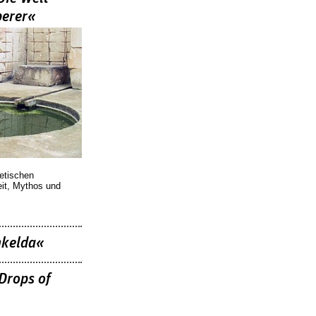
berer«
oetischen
eit, Mythos und
nkelda«
Drops of