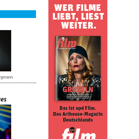
rgmann
ues