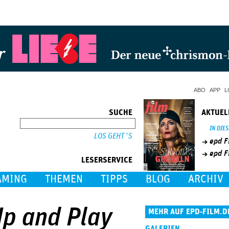
Jump to Navigation
ABO
APP
L
SUCHE
AKTUEL
SUCHE
IN DIE
epd F
epd F
LESERSERVICE
AMING
THEMEN
TIPPS
BLOG
ARCHIV
Up and Play
MEHR AUF EPD-FILM.D
GALERIEN