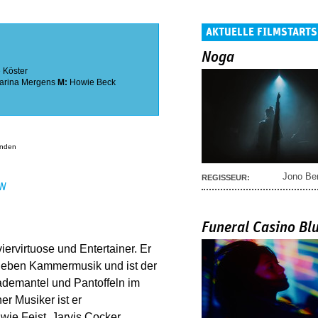
AKTUELLE FILMSTARTS
Noga
e Köster
arina Mergens
M:
Howie Beck
anden
Jono Be
REGISSEUR:
EN
Funeral Casino Bl
iervirtuose und Entertainer. Er
h neben Kammermusik und ist der
ademantel und Pantoffeln im
er Musiker ist er
 wie Feist, Jarvis Cocker,