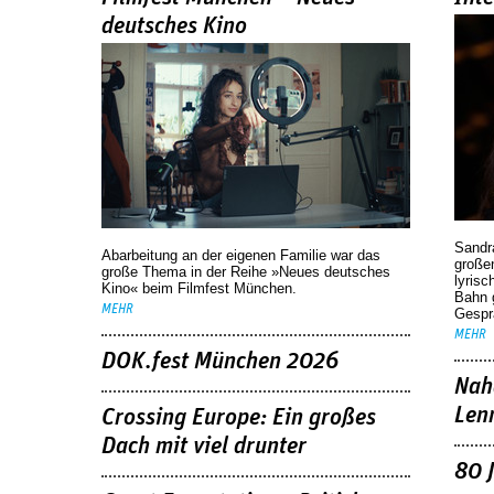
deutsches Kino
Sandr
Abarbeitung an der eigenen Familie war das
großen
große Thema in der Reihe »Neues deutsches
lyrisc
Kino« beim Filmfest München.
Bahn 
MEHR
Gespr
MEHR
DOK.fest München 2026
Nah
Len
Crossing Europe: Ein großes
Dach mit viel drunter
80 