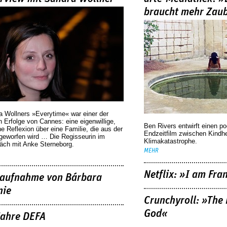
braucht mehr Zau
a Wollners »Everytime« war einer der
 Erfolge von Cannes: eine eigenwillige,
Ben Rivers entwirft einen p
he Reflexion über eine ­Familie, die aus der
Endzeitfilm zwischen Kindh
geworfen wird … Die Regisseurin im
Klimakatastrophe.
äch mit Anke Sterneborg.
MEHR
Netflix: »I am Fra
aufnahme von Bárbara
nie
Crunchyroll: »The 
God«
Jahre DEFA