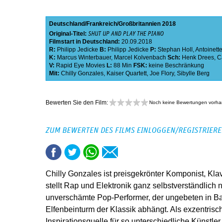
Deutschland
Frankreich
Großbritannien
2018
Original-Titel:
SHUT UP AND PLAY THE PIANO
Filmstart in Deutschland:
20.09.2018
R:
Philipp Jedicke
B:
Philipp Jedicke
P:
Stephan Holl
,
Antoinett
K:
Marcus Winterbauer
,
Marcel Kolvenbach
Sch:
Henk Drees
,
C
V:
Rapid Eye Movies
L:
88 Min
FSK:
keine Beschränkung
Mit:
Chilly Gonzales
,
Kaiser Quartett
,
Joe Flory
,
Sibylle Berg
Bewerten Sie den Film:
Noch keine Bewertungen vorh
ZUM BEWERTEN DES FILMS EINLOGGEN/REGISTRIER
Chilly Gonzales ist preisgekrönter Komponist, Klav
stellt Rap und Elektronik ganz selbstverständlic
unverschämte Pop-Performer, der ungebeten in B
Elfenbeinturm der Klassik abhängt. Als exzentrisch
Inspirationsquelle für so unterschiedliche Künstler