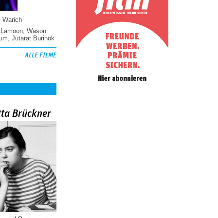
k Warich
 Lamoon
,
Wason
hum
,
Jutarat Burinok
ALLE FILME
tta Brückner