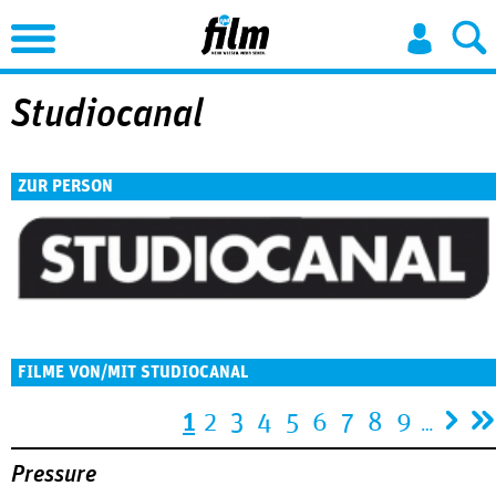
Jump to Navigation
Studiocanal
ZUR PERSON
FILME VON/MIT STUDIOCANAL
Seiten
1
2
3
4
5
6
7
8
9
…
Pressure