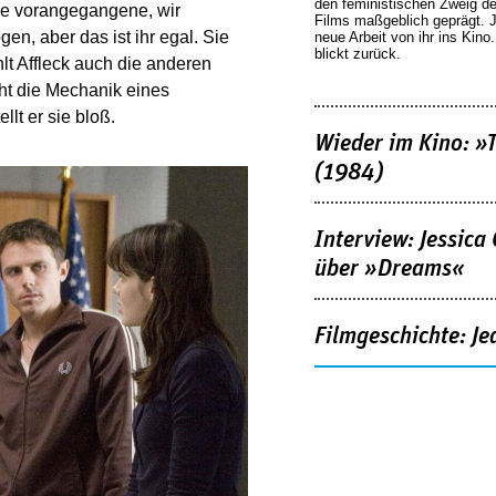
den feministischen Zweig 
die vorangegangene, wir
Films maßgeblich geprägt. 
en, aber das ist ihr egal. Sie
neue Arbeit von ihr ins Kino
blickt zurück.
t Affleck auch die anderen
cht die Mechanik eines
llt er sie bloß.
Wieder im Kino: »
(1984)
Interview: Jessica
über »Dreams«
Filmgeschichte: Je