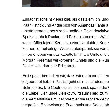
Zunächst scheint vieles klar, als das ziemlich ju
Paar Patrick und Angie sich von Amandas Tante an
unerfahrenen, aber szenekundigen Privatdetektive
Spezialeinheit Punkte und Fakten sammeln. Währ
weitet Affleck jede Szene zu einer veritablen Beg
kennen, er auf eifrige Weise unterspannt, sie von at
ihnen erleben wir das kaputte familiäre Umfeld, di
Morgan Freeman verkörperten Chiefs und die Rump
Detectives, darunter Ed Harris.
Erst später bemerken wir, dass wir niemanden ken
zugeordnet haben. Patrick geht es nicht anders b
Schmerzes. Die Coolness stirbt zuerst, später die
die Liebe. Der junge Detektiv wird zum Held, zum R
die Verhältnisse um, nachdem er die längste Zeit 
begreifen. Er gewinnt an Erkenntnis und Seele, aber