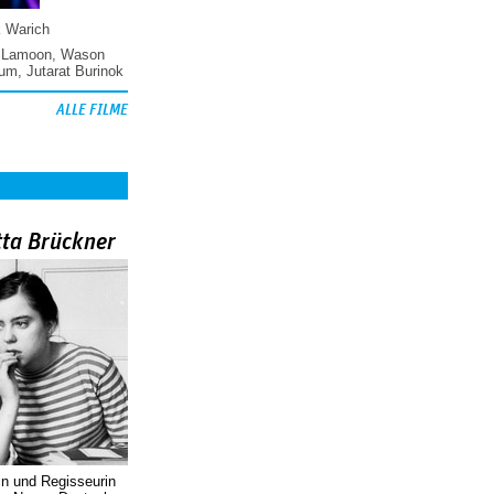
k Warich
 Lamoon
,
Wason
hum
,
Jutarat Burinok
ALLE FILME
tta Brückner
in und Regisseurin