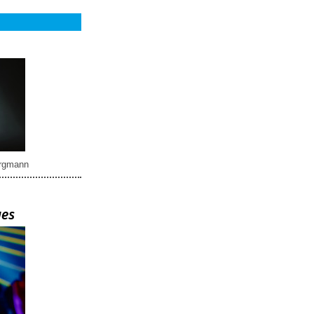
rgmann
ues