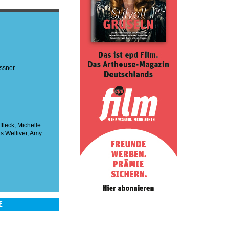
ssner
fleck
,
Michelle
us Welliver
,
Amy
E