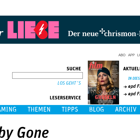
Jump to Navigation
ABO
APP
L
SUCHE
AKTUEL
SUCHE
IN DIE
epd F
epd F
LESERSERVICE
AMING
THEMEN
TIPPS
BLOG
ARCHIV
aby Gone