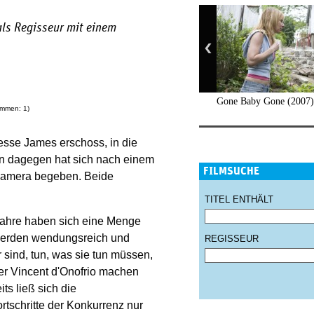
 als Regisseur mit einem
Gone Baby Gone (2007)
timmen:
1
)
esse James erschoss, in die
Ben dagegen hat sich nach einem
FILMSUCHE
r Kamera begeben. Beide
TITEL ENTHÄLT
Jahre haben sich eine Menge
werden wendungsreich und
REGISSEUR
r sind, tun, was sie tun müssen,
er Vincent d'Onofrio machen
ts ließ sich die
rtschritte der Konkurrenz nur