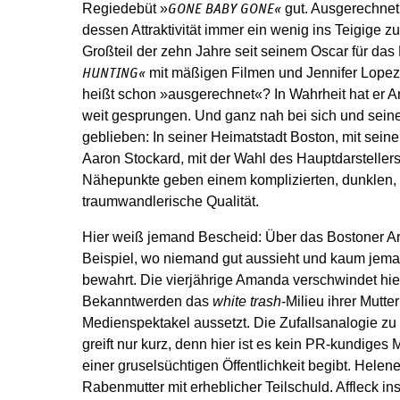
Regiedebüt »
gut. Ausgerechnet 
GONE BABY GONE«
dessen Attraktivität immer ein wenig ins Teigige z
Großteil der zehn Jahre seit seinem Oscar für da
mit mäßigen Filmen und Jennifer Lopez
HUNTING«
heißt schon »ausgerechnet«? In Wahrheit hat er A
weit gesprungen. Und ganz nah bei sich und sei
geblieben: In seiner Heimatstadt Boston, mit sei
Aaron Stockard, mit der Wahl des Hauptdarsteller
Nähepunkte geben einem komplizierten, dunklen,
traumwandlerische Qualität.
Hier weiß jemand Bescheid: Über das Bostoner Arb
Beispiel, wo niemand gut aussieht und kaum jem
bewahrt. Die vierjährige Amanda verschwindet hi
Bekanntwerden das
white trash
-Milieu ihrer Mutt
Medienspektakel aussetzt. Die Zufallsanalogie zu
greift nur kurz, denn hier ist es kein PR-kundiges 
einer gruselsüchtigen Öffentlichkeit begibt. Helen
Rabenmutter mit erheblicher Teilschuld. Affleck ins