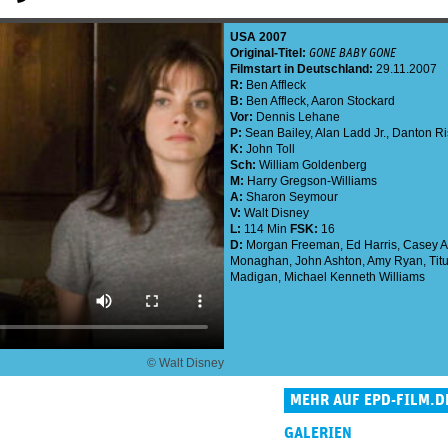
USA
2007
Original-Titel:
GONE BABY GONE
Filmstart in Deutschland:
29.11.2007
R:
Ben Affleck
B:
Ben Affleck
,
Aaron Stockard
Vor:
Dennis Lehane
P:
Sean Bailey
,
Alan Ladd Jr.
,
Danton Ri
K:
John Toll
Sch:
William Goldenberg
M:
Harry Gregson-Williams
A:
Sharon Seymour
V:
Walt Disney
L:
114 Min
FSK:
16
D:
Morgan Freeman
,
Ed Harris
,
Casey Af
Monaghan
,
John Ashton
,
Amy Ryan
,
Tit
Madigan
,
Michael Kenneth Williams
© Walt Disney
MEHR AUF EPD-FILM.D
GALERIEN