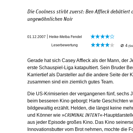
Die Coolness stirbt zuerst: Ben Affleck debütiert
ungewöhnlichen Noir
01.12.2007
Heike-Melba Fendel
⌀
Leserbewertung
4
(S
Gerade hat sich Casey Affleck als der Mann, der J
erste Schauspiel-Liga katapultiert. Sein Bruder 
Karriertief als Darsteller auf die andere Seite de
zusammen sind ein ziemlich gutes Team.
Die US-Krimiserien der vergangenen fünf, sechs 
beim besseren Kino geborgt: Harte Geschichten 
bildgewaltig erzählt. Helden, die längst keine meh
und Könner wie »
«-Hauptdarstell
CRIMINAL INTENT
aus jeder Episode großes Kino. Das Kino seinersei
Innovationsbutter vom Brot nehmen, mochte die Fo