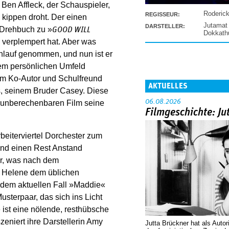
Ben Affleck, der Schauspieler,
Roderic
REGISSEUR:
u kippen droht. Der einen
Jutamat
DARSTELLER:
s Drehbuch zu »
GOOD WILL
Dokkat
 verplempert hat. Aber was
nlauf genommen, und nun ist er
nem persönlichen Umfeld
nem Ko-Autor und Schulfreund
AKTUELLES
s, seinem Bruder Casey. Diese
06.08.2026
 unberechenbaren Film seine
Filmgeschichte: Ju
eiterviertel Dorchester zum
and einen Rest Anstand
er, was nach dem
er Helene dem üblichen
 dem aktuellen Fall »Maddie«
Musterpaar, das sich ins Licht
e ist eine nölende, resthübsche
zeniert ihre Darstellerin Amy
Jutta Brückner hat als Autor