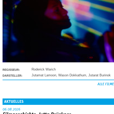
Roderick Warich
REGISSEUR:
Jutamat Lamoon
,
Wason Dokkathum
,
Jutarat Burinok
DARSTELLER:
ALLE FILME
AKTUELLES
06.08.2026