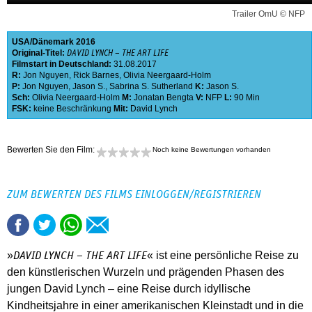
Trailer OmU © NFP
USA
Dänemark
2016
Original-Titel:
DAVID LYNCH – THE ART LIFE
Filmstart in Deutschland:
31.08.2017
R:
Jon Nguyen
,
Rick Barnes
,
Olivia Neergaard-Holm
P:
Jon Nguyen
,
Jason S.
,
Sabrina S. Sutherland
K:
Jason S.
Sch:
Olivia Neergaard-Holm
M:
Jonatan Bengta
V:
NFP
L:
90 Min
FSK:
keine Beschränkung
Mit:
David Lynch
Bewerten Sie den Film:
Noch keine Bewertungen vorhanden
ZUM BEWERTEN DES FILMS EINLOGGEN/REGISTRIEREN
»
« ist eine persönliche Reise zu
DAVID LYNCH – THE ART LIFE
den künstlerischen Wurzeln und prägenden Phasen des
jungen David Lynch – eine Reise durch idyllische
Kindheitsjahre in einer amerikanischen Kleinstadt und in die