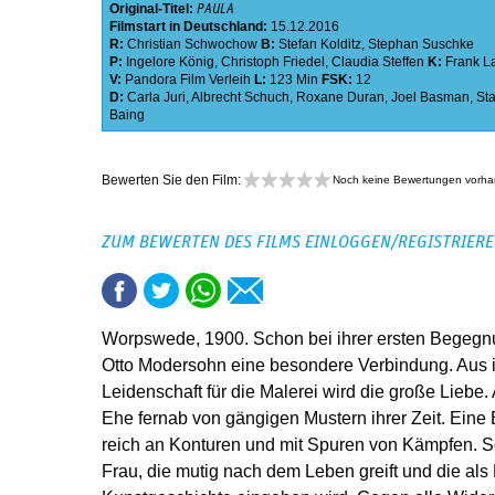
Original-Titel:
PAULA
Filmstart in Deutschland:
15.12.2016
R:
Christian Schwochow
B:
Stefan Kolditz
,
Stephan Suschke
P:
Ingelore König
,
Christoph Friedel
,
Claudia Steffen
K:
Frank 
V:
Pandora Film Verleih
L:
123 Min
FSK:
12
D:
Carla Juri
,
Albrecht Schuch
,
Roxane Duran
,
Joel Basman
,
St
Baing
Bewerten Sie den Film:
Noch keine Bewertungen vorh
ZUM BEWERTEN DES FILMS EINLOGGEN/REGISTRIER
Worpswede, 1900. Schon bei ihrer ersten Begegn
Otto Modersohn eine besondere Verbindung. Aus
Leidenschaft für die Malerei wird die große Liebe. 
Ehe fernab von gängigen Mustern ihrer Zeit. Eine 
reich an Konturen und mit Spuren von Kämpfen. S
Frau, die mutig nach dem Leben greift und die al