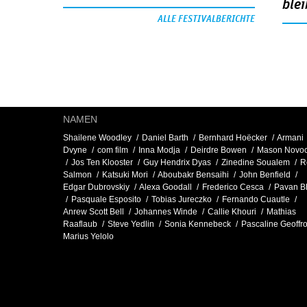
blei
ALLE FESTIVALBERICHTE
NAMEN
Shailene Woodley
Daniel Barth
Bernhard Hoëcker
Armani
Dvyne
com film
Inna Modja
Deirdre Bowen
Mason Novo
Jos Ten Klooster
Guy Hendrix Dyas
Zinedine Soualem
R
Salmon
Katsuki Mori
Aboubakr Bensaihi
John Benfield
Edgar Dubrovskiy
Alexa Goodall
Frederico Cesca
Pavan B
Pasquale Esposito
Tobias Jureczko
Fernando Cuautle
Anrew Scott Bell
Johannes Winde
Callie Khouri
Mathias
Raaflaub
Steve Yedlin
Sonia Kennebeck
Pascaline Geoffr
Marius Yelolo