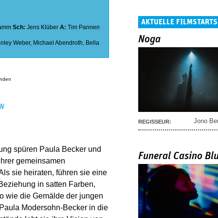
AKTUELLE FILMSTARTS
Lamm
Sch:
Jens Klüber
A:
Tim Pannen
Noga
anley Weber
,
Michael Abendroth
,
Bella
anden
EN
Jono Be
REGISSEUR:
ung spüren Paula Becker und
Funeral Casino Bl
 ihrer gemeinsamen
Als sie heiraten, führen sie eine
Beziehung in satten Farben,
o wie die Gemälde der jungen
s Paula Modersohn-Becker in die