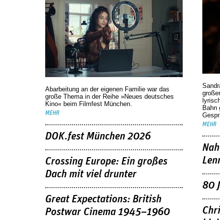
Sandr
Abarbeitung an der eigenen Familie war das
großen
große Thema in der Reihe »Neues deutsches
lyrisc
Kino« beim Filmfest München.
Bahn 
MEHR
Gespr
MEHR
DOK.fest München 2026
Nah
Len
Crossing Europe: Ein großes
Dach mit viel drunter
80 
Great Expectations: British
Chr
Postwar Cinema 1945–1960