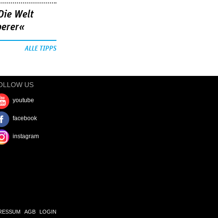
Die Welt
berer«
ALLE TIPPS
OLLOW US
youtube
facebook
instagram
RESSUM
AGB
LOGIN