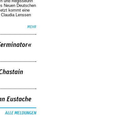
in und Regisseurin
des Neuen Deutschen
Jetzt kommt eine
. Claudia Lenssen
MEHR
Terminator«
 Chastain
an Eustache
ALLE MELDUNGEN