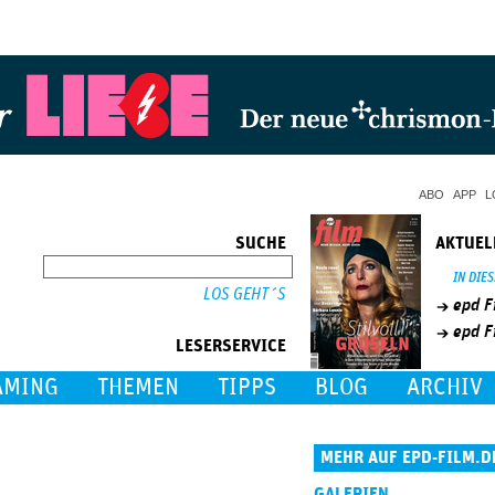
Jump to Navigation
ABO
APP
L
SUCHE
AKTUEL
SUCHE
IN DIE
epd F
epd F
LESERSERVICE
AMING
THEMEN
TIPPS
BLOG
ARCHIV
MEHR AUF EPD-FILM.D
GALERIEN