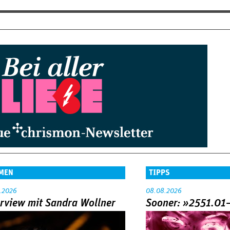
MEN
TIPPS
.2026
08.08.2026
erview mit Sandra Wollner
Sooner: »2551.01