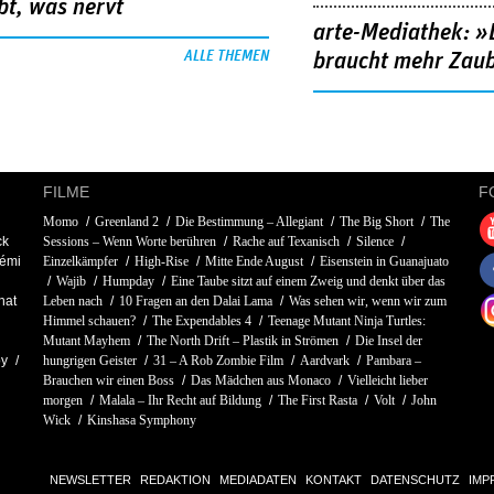
bt, was nervt
arte-Mediathek: »
ALLE THEMEN
braucht mehr Zau
FILME
F
Momo
Greenland 2
Die Bestimmung – Allegiant
The Big Short
The
ck
Sessions – Wenn Worte berühren
Rache auf Texanisch
Silence
émi
Einzelkämpfer
High-Rise
Mitte Ende August
Eisenstein in Guanajuato
Wajib
Humpday
Eine Taube sitzt auf einem Zweig und denkt über das
hat
Leben nach
10 Fragen an den Dalai Lama
Was sehen wir, wenn wir zum
Himmel schauen?
The Expendables 4
Teenage Mutant Ninja Turtles:
Mutant Mayhem
The North Drift – Plastik in Strömen
Die Insel der
oy
hungrigen Geister
31 – A Rob Zombie Film
Aardvark
Pambara –
Brauchen wir einen Boss
Das Mädchen aus Monaco
Vielleicht lieber
morgen
Malala – Ihr Recht auf Bildung
The First Rasta
Volt
John
Wick
Kinshasa Symphony
NEWSLETTER
REDAKTION
MEDIADATEN
KONTAKT
DATENSCHUTZ
IMP