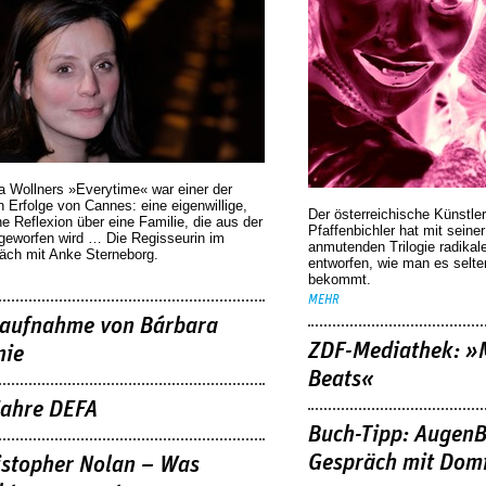
a Wollners »Everytime« war einer der
 Erfolge von Cannes: eine eigenwillige,
Der österreichische Künstler
he Reflexion über eine ­Familie, die aus der
Pfaffenbichler hat mit seine
geworfen wird … Die Regisseurin im
anmutenden Trilogie radikal
äch mit Anke Sterneborg.
entworfen, wie man es selt
bekommt.
MEHR
aufnahme von Bárbara
ZDF-Mediathek: 
nie
Beats«
Jahre DEFA
Buch-Tipp: AugenB
Gespräch mit Domi
istopher Nolan – Was