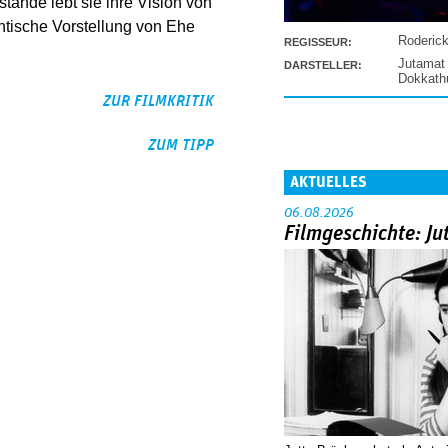
tände lebt sie ihre Vision von
ntische Vorstellung von Ehe
Roderic
REGISSEUR:
Jutamat
DARSTELLER:
Dokkat
ZUR FILMKRITIK
ZUM TIPP
AKTUELLES
06.08.2026
Filmgeschichte: Ju