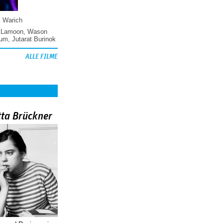
k Warich
 Lamoon
,
Wason
hum
,
Jutarat Burinok
ALLE FILME
tta Brückner