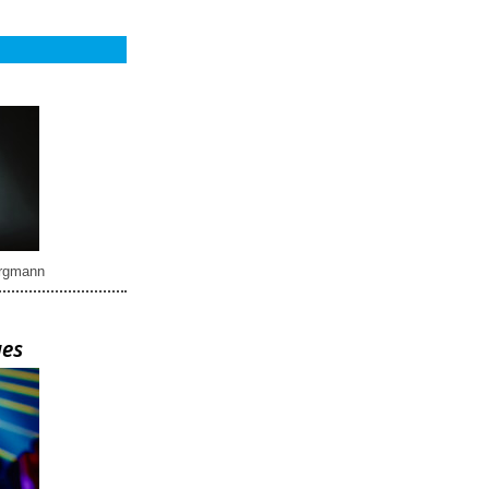
rgmann
ues