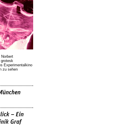
 Norbert
r grotesk
es Experimentalkino
en zu sehen
»München
lick – Ein
nik Graf