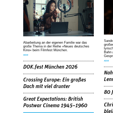
Sandr
Abarbeitung an der eigenen Familie war das
großen
große Thema in der Reihe »Neues deutsches
lyrisc
Kino« beim Filmfest München.
Bahn 
Gespr
MEHR
MEHR
DOK.fest München 2026
Nah
Len
Crossing Europe: Ein großes
Dach mit viel drunter
80 
Great Expectations: British
Chr
Postwar Cinema 1945–1960
blei