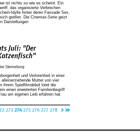
ee ist nichts so wie es scheint. Ein
riff, das organisierte Verbrechen
Schein-Idylle hinter deren Fassade Sex,
ich greifen. Die Cinemax-Serie geizt
ten Darstellungen
s Juli: "Der
atzenfisch"
ke Sterneborg
orgenheit und Verlorenheit in einer
e alleinerziehende Mutter von vier
In ihrem Spielfilmdebüt lotet die
in einen erweiterten Familienbegriff
Frau am eigenen Leib erfahren hat
n
l
72
273
274
275
276
277
278
äc
et
hs
zt
te
e
Se
Se