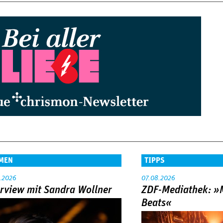
it
it
e
e
›
»
MEN
TIPPS
.2026
07.08.2026
erview mit Sandra Wollner
ZDF-Mediathek: 
Beats«