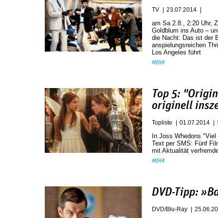
TV
23.07.2014
am Sa 2.8., 2:20 Uhr, ZD
Goldblum ins Auto – u
die Nacht: Das ist der 
anspielungsreichen Thri
Los Angeles führt
MEHR
Top 5: "Origi
originell insz
Topliste
01.07.2014
In Joss Whedons "Viel
Text per SMS: Fünf Fil
mit Aktualität verfremd
MEHR
DVD-Tipp: »Ba
DVD/Blu-Ray
25.06.2