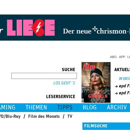
Jump to Navigation
ABO
APP
L
SUCHE
AKTUEL
SUCHE
IN DIE
epd F
epd F
LESERSERVICE
AMING
THEMEN
TIPPS
BLOG
ARCHIV
D/Blu-Ray
Film des Monats
TV
FILMSUCHE