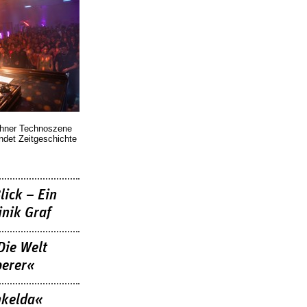
chner Technoszene
indet Zeitgeschichte
lick – Ein
nik Graf
Die Welt
berer«
nkelda«