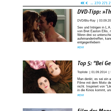
Seiten
«
‹
…
270
271
2
er
vo
DVD-Tipp: »T
st
rh
e
er
DVD/Blu-Ray
03.09.2
Se
ig
Sex und Intrigen in L.A
von Bret Easton Ellis, 
it
e
Wenn drei so unterschi
e
Se
aufeinandertreffen, ka
entgegenfiebern
it
MEHR
e
Top 5: "Bei G
Topliste
01.09.2014
Man denkt, es sei ein a
Filme mit dem Motiv de
nicht. Inspiriert von "L
in die Kinos kommt, un
MEHR