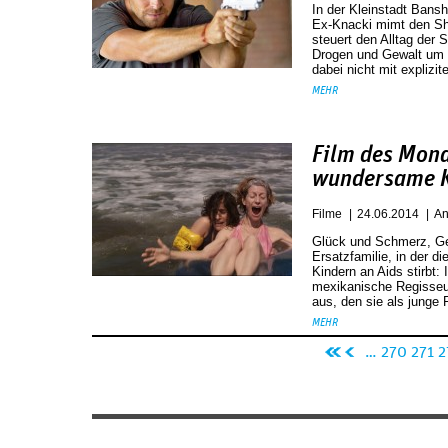
In der Kleinstadt Bansh
Ex-Knacki mimt den She
steuert den Alltag der 
Drogen und Gewalt um s
dabei nicht mit explizi
MEHR
Film des Monat
wundersame K
Filme
24.06.2014
An
Glück und Schmerz, Geb
Ersatzfamilie, in der di
Kindern an Aids stirbt: 
mexikanische Regisseur
aus, den sie als junge 
MEHR
Seiten
«
‹
…
270
271
2
er
vo
st
rh
e
er
Se
ig