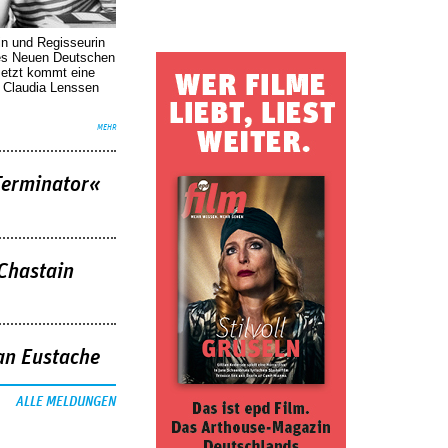
in und Regisseurin
des Neuen Deutschen
Jetzt kommt eine
. Claudia Lenssen
MEHR
Terminator«
 Chastain
an Eustache
ALLE MELDUNGEN