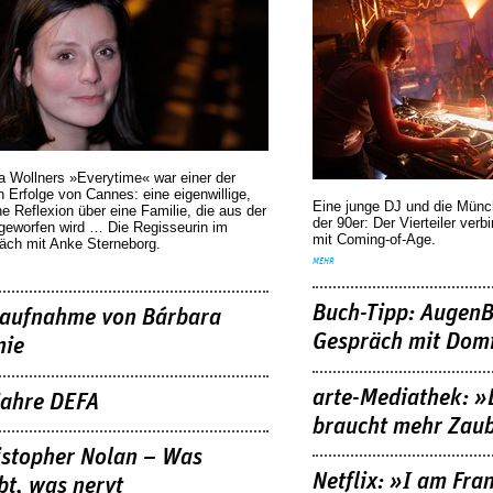
a Wollners »Everytime« war einer der
 Erfolge von Cannes: eine eigenwillige,
Eine junge DJ und die Mün
he Reflexion über eine ­Familie, die aus der
der 90er: Der Vierteiler verb
geworfen wird … Die Regisseurin im
mit Coming-of-Age.
äch mit Anke Sterneborg.
MEHR
Buch-Tipp: AugenB
aufnahme von Bárbara
Gespräch mit Domi
nie
arte-Mediathek: »
Jahre DEFA
braucht mehr Zau
istopher Nolan – Was
Netflix: »I am Fra
bt, was nervt