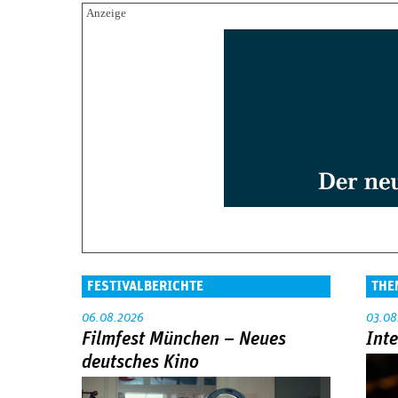
it
e
e
Se
it
e
FESTIVALBERICHTE
THE
06.08.2026
03.08
Filmfest München – Neues
Int
deutsches Kino