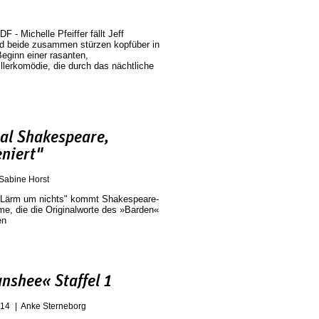
F - Michelle Pfeiffer fällt Jeff
nd beide zusammen stürzen kopfüber in
Beginn einer rasanten,
llerkomödie, die durch das nächtliche
nal Shakespeare,
eniert"
Sabine Horst
 Lärm um nichts" kommt Shakespeare-
me, die die Originalworte des »Barden«
en
nshee« Staffel 1
014
Anke Sterneborg