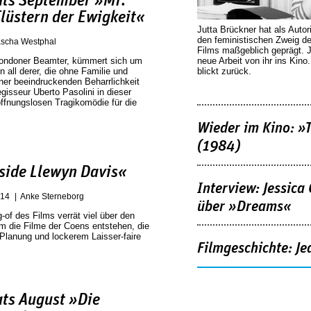
ats September »Mr.
lüstern der Ewigkeit«
Jutta Brückner hat als Autor
den feministischen Zweig 
scha Westphal
Films maßgeblich geprägt. 
neue Arbeit von ihr ins Kino
 Londoner Beamter, kümmert sich um
blickt zurück.
n all derer, die ohne Familie und
ner beeindruckenden Beharrlichkeit
isseur Uberto Pasolini in dieser
offnungslosen Tragikomödie für die
Wieder im Kino: »
(1984)
side Llewyn Davis«
Interview: Jessica
014
Anke Sterneborg
über »Dreams«
of des Films verrät viel über den
m die Filme der Coens entstehen, die
Planung und lockerem ­Laisser-faire
Filmgeschichte: Je
ts August »Die