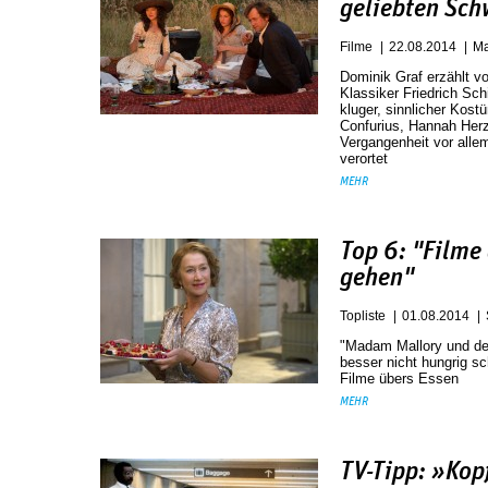
geliebten Sc
Filme
22.08.2014
Ma
Dominik Graf erzählt vo
Klassiker Friedrich Sch
kluger, sinnlicher Kostü
Confurius, Hannah Herzs
Vergangenheit vor alle
verortet
MEHR
Top 6: "Filme
gehen"
Topliste
01.08.2014
"Madam Mallory und der
besser nicht hungrig s
Filme übers Essen
MEHR
TV-Tipp: »Kop