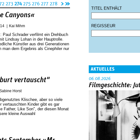
n
l
72
273
274
275
276
277
278
TITEL ENTHÄLT
äc
et
he Canyons«
hs
zt
te
e
REGISSEUR
014
Kai Mihm
Se
Se
.: Paul Schrader verfilmt ein Drehbuch
mit Lindsay Lohan in der Hauptrolle.
it
it
edliche Künstler aus drei Generationen
e
e
nn man dem Ergebnis als Cinephiler nur
›
»
AKTUELLES
eburt vertauscht"
06.08.2026
Filmgeschichte: Ju
Sabine Horst
bgenutztes Klischee, aber so viele
r vertauschten Kinder gibt es gar
ike Father, Like Son", der diesen Monat
sere kleine Auswahl