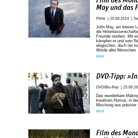
Film des Mon
May und das F
Filme
25.08.2014
Sa
John May, ein kleiner
die Hinterlassenschafte
Freunde sterben. Mit ei
kämpfen er und sein Reg
elegischen, doch nie h
Würde aller Menschen
MEHR
DVD-Tipp: »In
DVD/Blu-Ray
25.08.2
Das wunderbare Making-
kreativen Humus, in de
Mischung aus präziser 
MEHR
Film des Mona