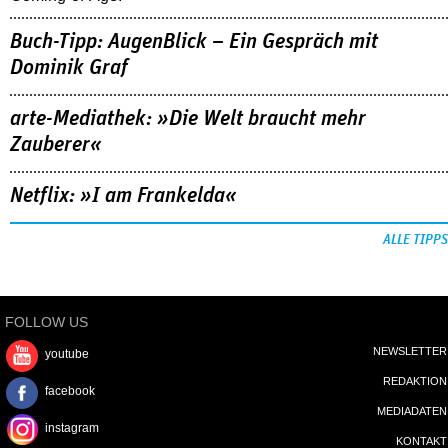
Buch-Tipp: AugenBlick – Ein Gespräch mit
Dominik Graf
arte-Mediathek: »Die Welt braucht mehr
Zauberer«
Netflix: »I am Frankelda«
ALLE TIPPS
FOLLOW US
NEWSLETTER
youtube
REDAKTION
facebook
MEDIADATEN
instagram
KONTAKT