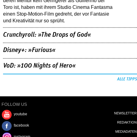
deren Mentor kein Geringerer als Guillermo del
Toro ist, haben mit ihrem Studio Cinema Fantasma
einen Stop-Motion-Film gedreht, der vor Fantasie
und Kreativität nur so sprüht.
Crunchyroll: »The Drops of God«
Disney+: »Furious«
VoD: »100 Nights of Hero«
ALLE TIPPS
FOLLOW US
NEWSLETTER
youtube
REDAKTION
facebook
MEDIADATEN
instagram