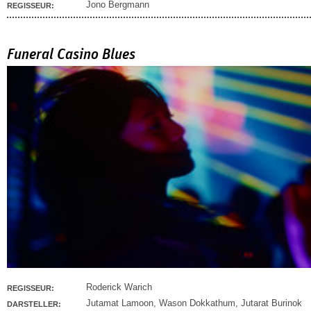
Jono Bergmann
REGISSEUR:
Funeral Casino Blues
Roderick Warich
REGISSEUR:
Jutamat Lamoon
,
Wason Dokkathum
,
Jutarat Burinok
DARSTELLER: