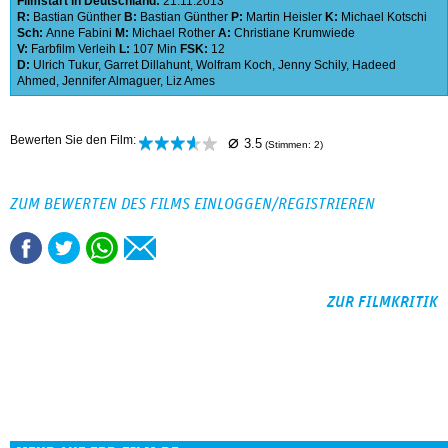
Filmstart in Deutschland:
21.11.2013
R:
Bastian Günther
B:
Bastian Günther
P:
Martin Heisler
K:
Michael Kotschi
Sch:
Anne Fabini
M:
Michael Rother
A:
Christiane Krumwiede
V:
Farbfilm Verleih
L:
107 Min
FSK:
12
D:
Ulrich Tukur
,
Garret Dillahunt
,
Wolfram Koch
,
Jenny Schily
,
Hadeed
Ahmed
,
Jennifer Almaguer
,
Liz Ames
⌀
Bewerten Sie den Film:
3.5
(Stimmen:
2
)
ZUM BEWERTEN DES FILMS EINLOGGEN/REGISTRIEREN
ZUR FILMKRITIK