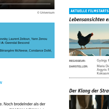
AKTUELLE FILMSTARTS
© Universum
Lebensansichten e
sovsky
,
Laurent Zeitoun
,
Yann Zenou
l
A:
Gwendal Bescond
Bérangère McNeese
,
Constance Dollé
,
György P
REGISSEUR:
Maria D
DARSTELLER:
Argyris
Kokias
EN
Der Klang der Stra
e. Noch brodelnder als der