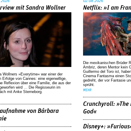
.2026
02.08.2026
erview mit Sandra Wollner
Netflix: »I am Fra
Die mexikanischen Brüder R
Ambriz, deren Mentor kein G
Guillermo del Toro ist, habe
a Wollners »Everytime« war einer der
Cinema Fantasma einen Sto
 Erfolge von Cannes: eine eigenwillige,
gedreht, der vor Fantasie un
he Reflexion über eine ­Familie, die aus der
sprüht.
geworfen wird … Die Regisseurin im
MEHR
äch mit Anke Sterneborg.
Crunchyroll: »The 
aufnahme von Bárbara
God«
nie
Disney+: »Furious