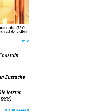
nator« oder »T2«?
eich auf der großen
MEHR
 Chastain
an Eustache
ie letzten
1988)
ALLE MELDUNGEN