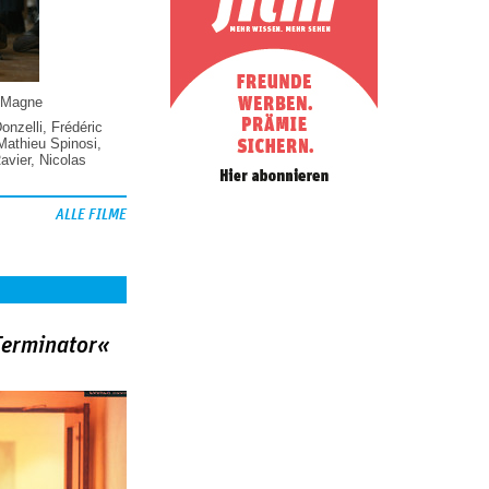
 Magne
Donzelli
,
Frédéric
Mathieu Spinosi
,
vier
,
Nicolas
ALLE FILME
Terminator«