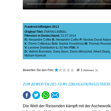
Frankreich
Belgien
2013
Original-Titel:
EYJAFJALLAJÖKULL
Filmstart in Deutschland:
31.07.2014
R:
Alexandre Coffre
B:
Alexandre Coffre
P:
Nicolas Duval Adas
K:
Pierre Cottereau
Sch:
Sophie Fourdrinoy
M:
Thomas Rousse
V:
Leonine Distribution
L:
92 Min
FSK:
6
D:
Valérie Bonneton
,
Dany Boon
,
Denis Ménochet
,
Albert Deply
,
Myriam Azencot
⌀
1
Bewerten Sie den Film:
(Stimmen:
1
)
ZUM BEWERTEN DES FILMS EINLOGGEN/REGISTRIER
Die Welt der Reisenden kämpft mit der Aschewolk