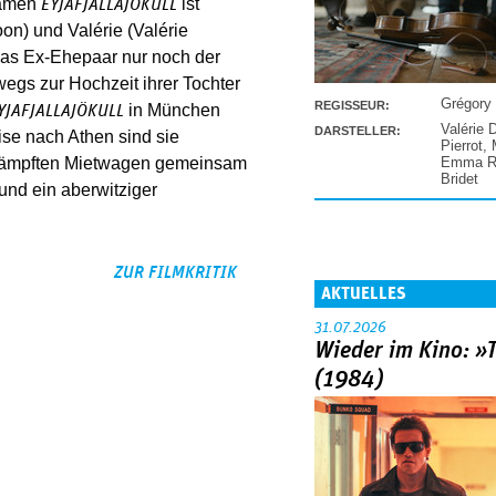
Namen
ist
EYJAFJALLAJÖKULL
on) und Valérie (Valérie
das Ex-Ehepaar nur noch der
egs zur Hochzeit ihrer Tochter
Grégory
REGISSEUR:
in München
YJAFJALLAJÖKULL
Valérie 
DARSTELLER:
ise nach Athen sind sie
Pierrot
,
Emma Ra
mkämpften Mietwagen gemeinsam
Bridet
und ein aberwitziger
ZUR FILMKRITIK
AKTUELLES
31.07.2026
Wieder im Kino: »
(1984)