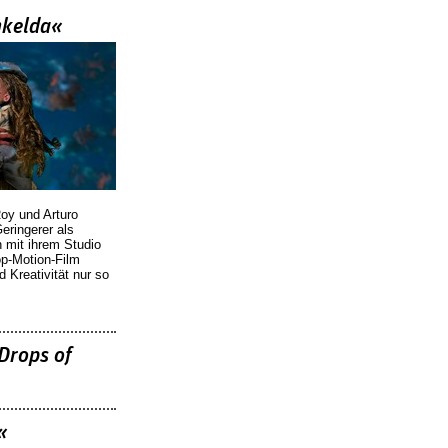
nkelda«
oy und Arturo
eringerer als
n mit ihrem Studio
p-Motion-Film
d Kreativität nur so
Drops of
«