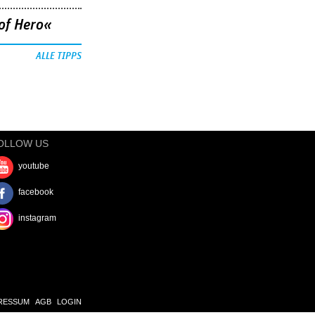
of Hero«
ALLE TIPPS
OLLOW US
youtube
facebook
instagram
RESSUM
AGB
LOGIN