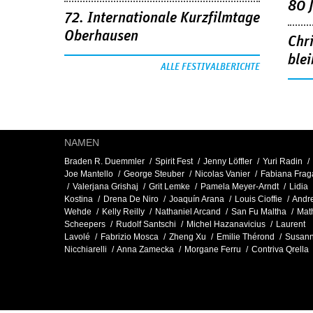
80 
72. Internationale Kurzfilmtage
Oberhausen
Chr
blei
ALLE FESTIVALBERICHTE
NAMEN
Braden R. Duemmler
Spirit Fest
Jenny Löffler
Yuri Radin
Joe Mantello
George Steuber
Nicolas Vanier
Fabiana Frag
Valerjana Grishaj
Grit Lemke
Pamela Meyer-Arndt
Lidia
Kostina
Drena De Niro
Joaquín Arana
Louis Cioffie
Andr
Wehde
Kelly Reilly
Nathaniel Arcand
San Fu Maltha
Math
Scheepers
Rudolf Santschi
Michel Hazanavicius
Laurent
Lavolé
Fabrizio Mosca
Zheng Xu
Emilie Thérond
Susan
Nicchiarelli
Anna Zamecka
Morgane Ferru
Contriva Qrella