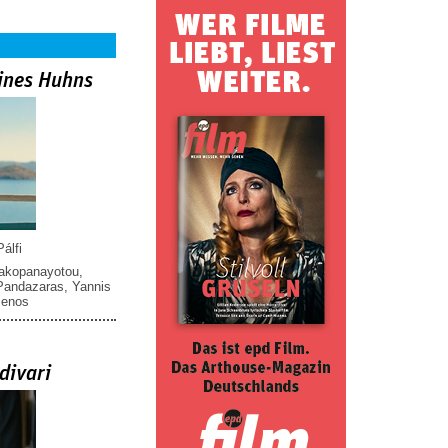
ines Huhns
álfi
iakopanayotou
,
 Pandazaras
,
Yannis
menos
divari