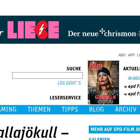
Jump to Navigation
ABO
APP
L
SUCHE
AKTUEL
SUCHE
IN DIE
epd F
epd F
LESERSERVICE
AMING
THEMEN
TIPPS
BLOG
ARCHIV
allajökull –
MEHR AUF EPD-FILM.D
GALERIEN