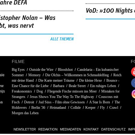
Jahre DEFA
VoD: »100 Nights 
istopher Nolan – Was
bt, was nervt
ALLE THEMEN
FILME
F
Big Eyes
Outside the Wire
Bloodshot
Candelaria – Ein kubanischer
ale
Sommer
Memory
Die Olchis – Willkommen in Schmuddelfing
Reich
mir deine Hand
Die Karte meiner Träume
Die kleine Hexe
Bounce -
ew
Eine Chance für die Liebe
Barbara
Beale Street
Ein ruhiges Leben
ijs
Freakonomics
Dog
Fliegende Fische müssen ins Meer
Mistaken for
Strangers
Jesus Shows You The Way To The Highway
Couscous mit
na
Fisch
Detroit
Jud Süss – Film ohne Gewissen
A Star Is Born
The
Holdovers
Berlin '36
Heimatland
Collide
Keeper
Fly
Crawl
Morgen das Leben
NEWSLETTER
REDAKTION
MEDIADATEN
KONTAKT
DATENSCHUTZ
IMP