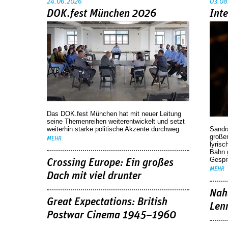
24.06.2026
03.08
DOK.fest München 2026
Int
Das DOK.fest München hat mit neuer Leitung
seine Themenreihen weiterentwickelt und setzt
weiterhin starke politische Akzente durchweg.
Sandr
großen
MEHR
lyrisc
Bahn 
Gespr
Crossing Europe: Ein großes
MEHR
Dach mit viel drunter
Nah
Great Expectations: British
Len
Postwar Cinema 1945–1960