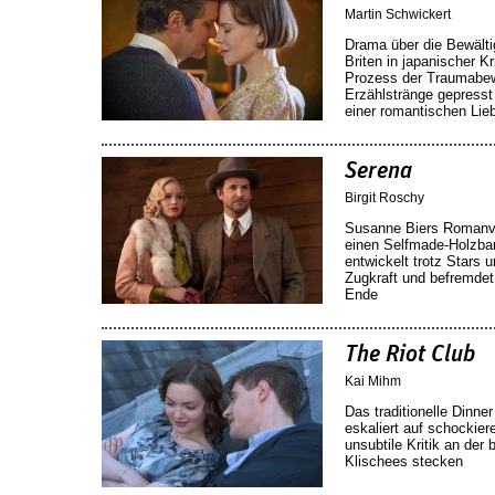
Martin Schwickert
Drama über die Bewälti
Briten in japanischer 
Prozess der Traumabewäl
Erzählstränge gepresst
einer romantischen Lie
Serena
Birgit Roschy
Susanne Biers Romanve
einen Selfmade-Holzbar
entwickelt trotz Stars
Zugkraft und befremde
Ende
The Riot Club
Kai Mihm
Das traditionelle Dinne
eskaliert auf schockie
unsubtile Kritik an der 
Klischees stecken