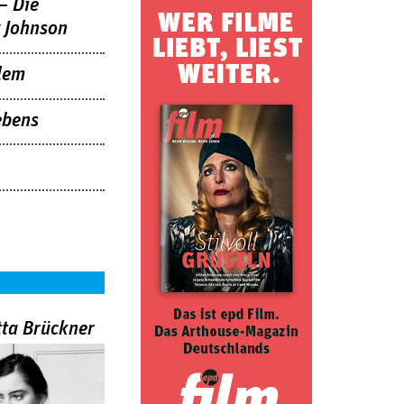
– Die
 Johnson
lem
ebens
tta Brückner