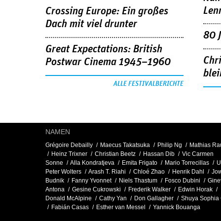
Len
Crossing Europe: Ein großes
Dach mit viel drunter
80 
Great Expectations: British
Chr
Postwar Cinema 1945–1960
blei
ALLE FESTIVALBERICHTE
NAMEN
Grégoire Debailly
Maecus Takatsuka
Philip Ng
Mathias Ra
Heinz Trixner
Christian Beetz
Hassan Dib
Vic Carmen
Sonne
Alla Kondratjeva
Emita Frigato
Mario Torrecillas
U
Peter Wolters
Arash T. Riahi
Chloé Zhao
Henrik Dahl
Jow
Budnik
Fanny Yvonnet
Niels Thastum
Fosco Dubini
Gine
Antona
Gesine Cukrowski
Frederik Walker
Edwin Horak
Donald McAlpine
Cathy Yan
Don Gallagher
Shuya Sophia 
Fabián Casas
Esther van Messel
Yannick Bouanga