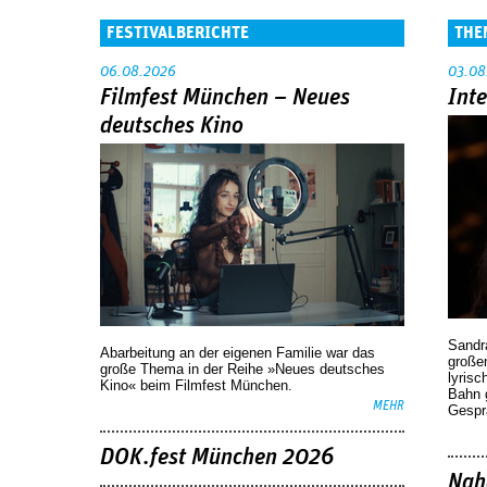
FESTIVALBERICHTE
THE
06.08.2026
03.08
Filmfest München – Neues
Int
deutsches Kino
Sandr
Abarbeitung an der eigenen Familie war das
großen
große Thema in der Reihe »Neues deutsches
lyrisc
Kino« beim Filmfest München.
Bahn 
MEHR
Gespr
DOK.fest München 2026
Nah