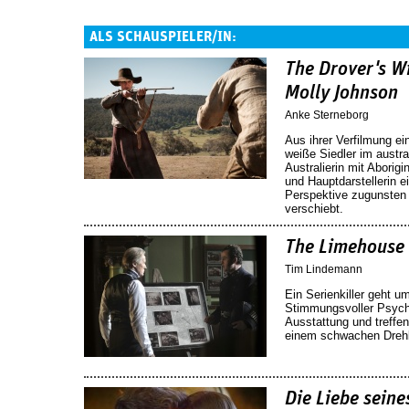
ALS SCHAUSPIELER/IN:
The Drover's W
Molly Johnson
Anke Sterneborg
Aus ihrer Verfilmung e
weiße Siedler im austr
Australierin mit Aborigi
und Hauptdarstellerin e
Perspektive zugunsten
verschiebt.
The Limehouse
Tim Lindemann
Ein Serienkiller geht u
Stimmungsvoller Psycho-
Ausstattung und treffe
einem schwachen Dreh
Die Liebe seine