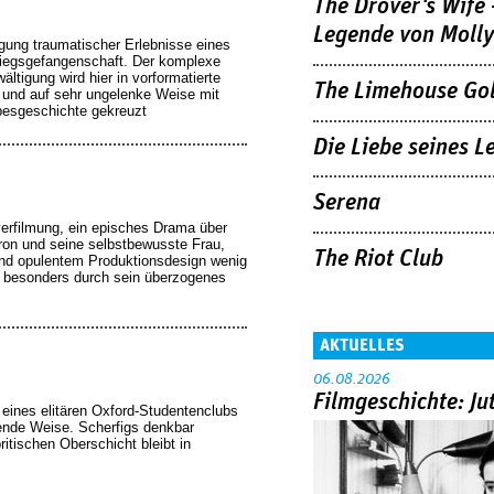
The Drover's Wife 
Legende von Molly
gung traumatischer Erlebnisse eines
Kriegsgefangenschaft. Der komplexe
tigung wird hier in vorformatierte
The Limehouse Go
 und auf sehr ungelenke Weise mit
besgeschichte gekreuzt
Die Liebe seines L
Serena
rfilmung, ein episches Drama über
on und seine selbstbewusste Frau,
The Riot Club
 und opulentem Produktionsdesign wenig
t besonders durch sein überzogenes
AKTUELLES
06.08.2026
Filmgeschichte: Ju
r eines elitären Oxford-Studentenclubs
rende Weise. Scherfigs denkbar
britischen Oberschicht bleibt in