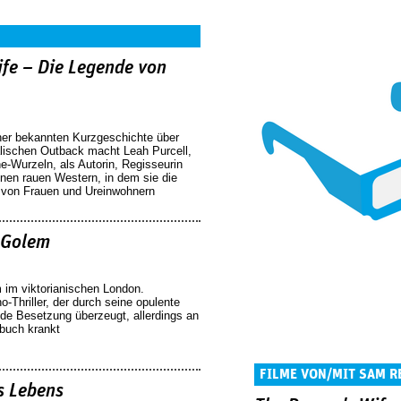
ife – Die Legende von
iner bekannten Kurzgeschichte über
alischen Outback macht Leah Purcell,
ne-Wurzeln, als Autorin, Regisseurin
inen rauen Western, in dem sie die
 von Frauen und Ureinwohnern
 Golem
m im viktorianischen London.
Thriller, der durch seine opulente
nde Besetzung überzeugt, allerdings an
buch krankt
FILME VON/MIT SAM R
s Lebens