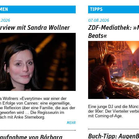
MEN
TIPPS
.2026
07.08.2026
erview mit Sandra Wollner
ZDF-Mediathek: 
Beats«
a Wollners »Everytime« war einer der
 Erfolge von Cannes: eine eigenwillige,
Eine junge DJ und die Mün
he Reflexion über eine ­Familie, die aus der
der 90er: Der Vierteiler verb
geworfen wird … Die Regisseurin im
mit Coming-of-Age.
äch mit Anke Sterneborg.
MEHR
Buch-Tipp: AugenB
aufnahme von Bárbara