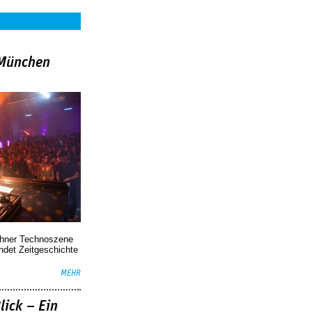
»München
chner Technoszene
indet Zeitgeschichte
MEHR
lick – Ein