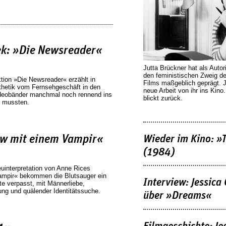
ek: »Die Newsreader«
Jutta Brückner hat als Autor
den feministischen Zweig 
tion »Die Newsreader« erzählt in
Films maßgeblich geprägt. 
sthetik vom Fernsehgeschäft in den
neue Arbeit von ihr ins Kino
ideobänder manchmal noch rennend ins
blickt zurück.
n mussten.
ew mit einem Vampir«
Wieder im Kino: »
(1984)
euinterpretation von Anne Rices
Vampir« bekommen die Blutsauger ein
Interview: Jessica
e verpasst, mit Männerliebe,
ung und quälender Identitätssuche.
über »Dreams«