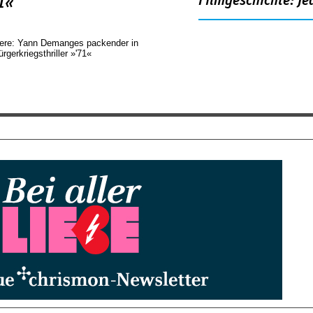
Filmgeschichte: Je
1«
ere: Yann Demanges packender in
rgerkriegsthriller »'71«