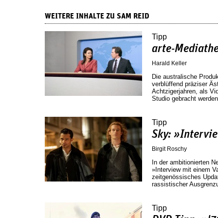
WEITERE INHALTE ZU SAM REID
Tipp
arte-Mediath
Harald Keller
Die australische Produk
verblüffend präziser Ä
Achtzigerjahren, als V
Studio gebracht werde
Tipp
Sky: »Intervi
Birgit Roschy
In der ambitionierten N
»Interview mit einem 
zeitgenössisches Updat
rassistischer Ausgrenz
Tipp