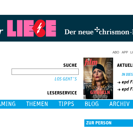
Jump to Navigation
ABO
APP
L
SUCHE
AKTUEL
SUCHE
IN DIE
epd F
epd F
LESERSERVICE
AMING
THEMEN
TIPPS
BLOG
ARCHIV
ZUR PERSON