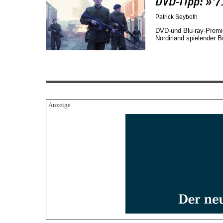
DVD-Tipp: »'7
Patrick Seyboth
DVD-und Blu-ray-Premi
Nordirland spielender Bü