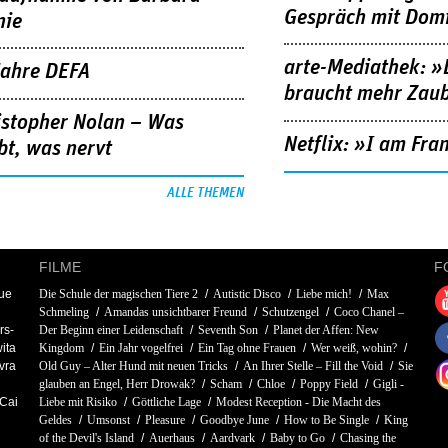
Gespräch mit Domi
nie
arte-Mediathek: »
Jahre DEFA
braucht mehr Zau
istopher Nolan – Was
Netflix: »I am Fra
bt, was nervt
ALLE THEMEN
FILME
F
ue
Die Schule der magischen Tiere 2
Autistic Disco
Liebe mich!
Max
Schmeling
Amandas unsichtbarer Freund
Schutzengel
Coco Chanel –
rs-
Der Beginn einer Leidenschaft
Seventh Son
Planet der Affen: New
ita
Kingdom
Ein Jahr vogelfrei
Ein Tag ohne Frauen
Wer weiß, wohin?
vra
Old Guy – Alter Hund mit neuen Tricks
An Ihrer Stelle – Fill the Void
Sie
glauben an Engel, Herr Drowak?
Scham
Chloe
Poppy Field
Gigli -
Cai
Liebe mit Risiko
Göttliche Lage
Modest Reception - Die Macht des
Geldes
Umsonst
Pleasure
Goodbye June
How to Be Single
King
of the Devil's Island
Auerhaus
Aardvark
Baby to Go
Chasing the