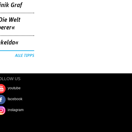
nik Graf
Die Welt
berer«
nkelda«
ALLE TIPPS
OLLOW US
youtube
facebook
instagram