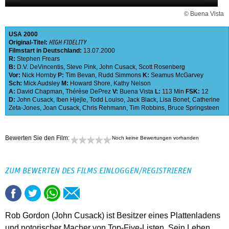
© Buena Vista
USA
2000
Original-Titel:
HIGH FIDELITY
Filmstart in Deutschland:
13.07.2000
R:
Stephen Frears
B:
D.V. DeVincentis
,
Steve Pink
,
John Cusack
,
Scott Rosenberg
Vor:
Nick Hornby
P:
Tim Bevan
,
Rudd Simmons
K:
Seamus McGarvey
Sch:
Mick Audsley
M:
Howard Shore
,
Kathy Nelson
A:
David Chapman
,
Thérèse DePrez
V:
Buena Vista
L:
113 Min
FSK:
12
D:
John Cusack
,
Iben Hjejle
,
Todd Louiso
,
Jack Black
,
Lisa Bonet
,
Catherine
Zeta-Jones
,
Joan Cusack
,
Chris Rehmann
,
Tim Robbins
,
Bruce Springsteen
Bewerten Sie den Film:
Noch keine Bewertungen vorhanden
ZUM BEWERTEN DES FILMS EINLOGGEN/REGISTRIEREN
Rob Gordon (John Cusack) ist Besitzer eines Plattenladens
und notorischer Macher von Top-Five-Listen. Sein Leben