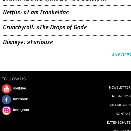
Netflix: »I am Frankelda«
Crunchyroll: »The Drops of God«
Disney+: »Furious«
ALLE TIPPS
FOLLOW US
NEWSLETTER
youtube
REDAKTION
facebook
MEDIADATEN
instagram
KONTAKT
DATENSCHUTZ