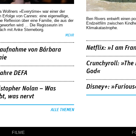
a Wollners »Everytime« war einer der
 Erfolge von Cannes: eine eigenwillige,
Ben Rivers entwirft einen p
he Reflexion über eine ­Familie, die aus der
Endzeitfilm zwischen Kindh
geworfen wird … Die Regisseurin im
Klimakatastrophe.
äch mit Anke Sterneborg.
MEHR
Netflix: »I am Fra
aufnahme von Bárbara
nie
Crunchyroll: »The 
God«
Jahre DEFA
Disney+: »Furious
istopher Nolan – Was
bt, was nervt
ALLE THEMEN
FILME
F