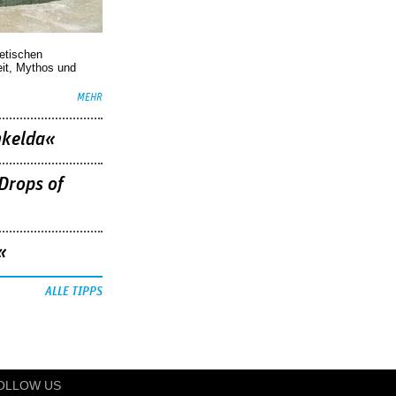
oetischen
eit, Mythos und
MEHR
nkelda«
Drops of
«
ALLE TIPPS
OLLOW US