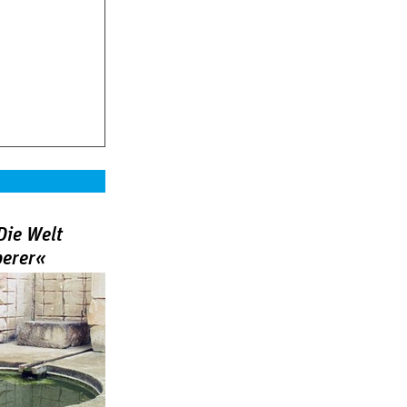
Die Welt
berer«