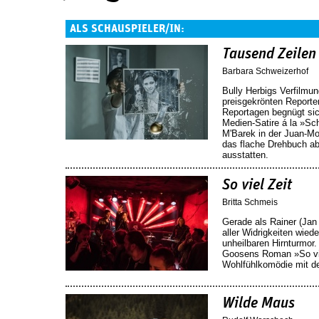
ALS SCHAUSPIELER/IN:
Tausend Zeilen
Barbara Schweizerhof
Bully Herbigs Verfilmu
preisgekrönten Reporte
Reportagen begnügt sic
Medien-Satire á la »Sc
M'Barek in der Juan-Mo
das flache Drehbuch ab
ausstatten.
So viel Zeit
Britta Schmeis
Gerade als Rainer (Jan 
aller Widrigkeiten wiede
unheilbaren Hirnturmor.
Goosens Roman »So vie
Wohlfühlkomödie mit d
Wilde Maus