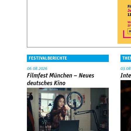
FESTIVALBERICHTE
THE
06.08.2026
03.08
Filmfest München – Neues
Int
deutsches Kino