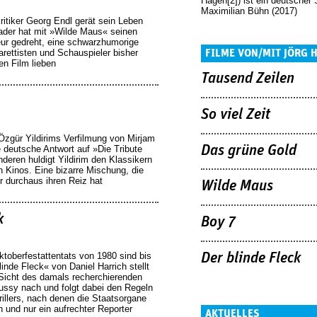
Hagen[2]) ist ein deutscher 
Maximilian Bühn (2017)
tiker Georg Endl gerät sein Leben
ader hat mit »Wilde Maus« seinen
eur gedreht, eine schwarzhumorige
ettisten und Schauspieler bisher
FILME VON/MIT JÖRG
en Film lieben
Tausend Zeilen
So viel Zeit
 Özgür Yildirims Verfilmung von Mirjam
Das grüne Gold
deutsche Antwort auf »Die Tribute
deren huldigt Yildirim den Klassikern
n Kinos. Eine bizarre Mischung, die
r durchaus ihren Reiz hat
Wilde Maus
k
Boy 7
ktoberfestattentats von 1980 sind bis
Der blinde Fleck
linde Fleck« von Daniel Harrich stellt
 Sicht des damals recherchierenden
aussy nach und folgt dabei den Regeln
rillers, nach denen die Staatsorgane
 und nur ein aufrechter Reporter
AKTUELLES