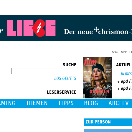
Jump to Navigation
ABO
APP
L
SUCHE
AKTUEL
SUCHE
IN DIE
epd F
epd F
LESERSERVICE
AMING
THEMEN
TIPPS
BLOG
ARCHIV
ZUR PERSON