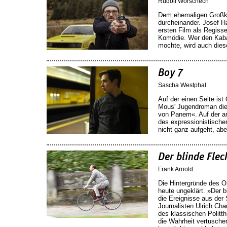
Rudolf Worschech
Dem ehemaligen Großkri
durcheinander. Josef H
ersten Film als Regiss
Komödie. Wer den Kabar
mochte, wird auch dies
Boy 7
Sascha Westphal
Auf der einen Seite ist
Mous' Jugendroman die 
von Panem«. Auf der an
des expressionistische
nicht ganz aufgeht, abe
Der blinde Flec
Frank Arnold
Die Hintergründe des O
heute ungeklärt. »Der b
die Ereignisse aus der
Journalisten Ulrich Ch
des klassischen Politth
die Wahrheit vertuschen