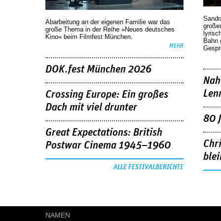
Sandr
Abarbeitung an der eigenen Familie war das
großen
große Thema in der Reihe »Neues deutsches
lyrisc
Kino« beim Filmfest München.
Bahn 
MEHR
Gespr
DOK.fest München 2026
Nah
Len
Crossing Europe: Ein großes
Dach mit viel drunter
80 
Great Expectations: British
Chr
Postwar Cinema 1945–1960
blei
ALLE FESTIVALBERICHTE
NAMEN