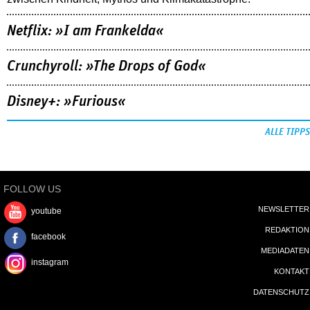
Netflix: »I am Frankelda«
Crunchyroll: »The Drops of God«
Disney+: »Furious«
ALLE TIPPS
FOLLOW US
NEWSLETTER
youtube
REDAKTION
facebook
MEDIADATEN
instagram
KONTAKT
DATENSCHUTZ