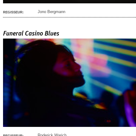
Jono Bergmann
REGISSEUR:
Funeral Casino Blues
Roderick Warich
REGISSEUR: