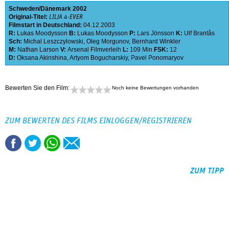
Schweden
Dänemark
2002
Original-Titel:
LILJA 4-EVER
Filmstart in Deutschland:
04.12.2003
R:
Lukas Moodysson
B:
Lukas Moodysson
P:
Lars Jönsson
K:
Ulf Brantås
Sch:
Michal Leszczylowski
,
Oleg Morgunov
,
Bernhard Winkler
M:
Nathan Larson
V:
Arsenal Filmverleih
L:
109 Min
FSK:
12
D:
Oksana Akinshina
,
Artyom Bogucharskiy
,
Pavel Ponomaryov
Bewerten Sie den Film:
Noch keine Bewertungen vorhanden
ZUM BEWERTEN DES FILMS EINLOGGEN/REGISTRIEREN
ZUM TIPP