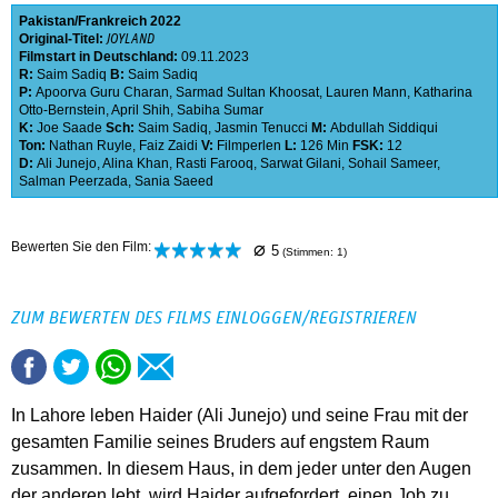
Pakistan
Frankreich
2022
Original-Titel:
JOYLAND
Filmstart in Deutschland:
09.11.2023
R:
Saim Sadiq
B:
Saim Sadiq
P:
Apoorva Guru Charan
,
Sarmad Sultan Khoosat
,
Lauren Mann
,
Katharina
Otto-Bernstein
,
April Shih
,
Sabiha Sumar
K:
Joe Saade
Sch:
Saim Sadiq
,
Jasmin Tenucci
M:
Abdullah Siddiqui
Ton:
Nathan Ruyle
,
Faiz Zaidi
V:
Filmperlen
L:
126 Min
FSK:
12
D:
Ali Junejo
,
Alina Khan
,
Rasti Farooq
,
Sarwat Gilani
,
Sohail Sameer
,
Salman Peerzada
,
Sania Saeed
⌀
Bewerten Sie den Film:
5
(Stimmen:
1
)
ZUM BEWERTEN DES FILMS EINLOGGEN/REGISTRIEREN
In Lahore leben Haider (Ali Junejo) und seine Frau mit der
gesamten Familie seines Bruders auf engstem Raum
zusammen. In diesem Haus, in dem jeder unter den Augen
der anderen lebt, wird Haider aufgefordert, einen Job zu