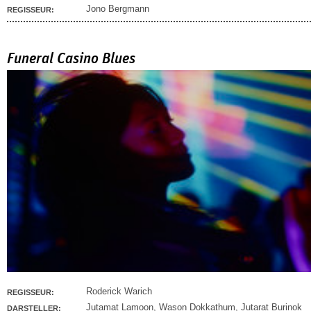
Jono Bergmann
REGISSEUR:
Funeral Casino Blues
Roderick Warich
REGISSEUR:
Jutamat Lamoon
,
Wason Dokkathum
,
Jutarat Burinok
DARSTELLER: