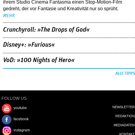
Die mexikanischen Brüder Roy und Arturo Ambriz, deren
Mentor kein Geringerer als Guillermo del Toro ist, haben mit
ihrem Studio Cinema Fantasma einen Stop-Motion-Film
gedreht, der vor Fantasie und Kreativität nur so sprüht.
MEHR
Crunchyroll: »The Drops of God«
Disney+: »Furious«
VoD: »100 Nights of Hero«
ALLE TIPPS