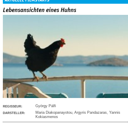
AKTUELLE FILMSTARTS
Lebensansichten eines Huhns
György Pálfi
REGISSEUR:
Maria Diakopanayotou
,
Argyris Pandazaras
,
Yannis
DARSTELLER:
Kokiasmenos