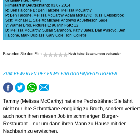
Original-Titel:
TAMMY
Filmstart in Deutschland:
03.07.2014
R:
Ben Falcone
B:
Ben Falcone
,
Melissa McCarthy
P:
Ben Falcone
,
Melissa McCarthy
,
Adam McKay
K:
Russ T. Alsobrook
Sch:
Michael L. Sale
M:
Michael Andrews
A:
Jefferson Sage
V:
Warner Bros. Pictures
L:
96 Min
FSK:
12
D:
Melissa McCarthy
,
Susan Sarandon
,
Kathy Bates
,
Dan Aykroyd
,
Ben
Falcone
,
Mark Duplass
,
Gary Cole
,
Toni Collette
Bewerten Sie den Film:
Noch keine Bewertungen vorhanden
ZUM BEWERTEN DES FILMS EINLOGGEN/REGISTRIEREN
Tammy (Melissa McCarthy) hat eine Pechsträhne: Sie fährt
nicht nur ihre Schrottkarre endgültig zu Bruch, sondern verliert
auch noch ihren miesen Job im schmierigen Burger-
Restaurant – nur um dann ihren Mann zu Hause mit der
Nachbarin zu erwischen.