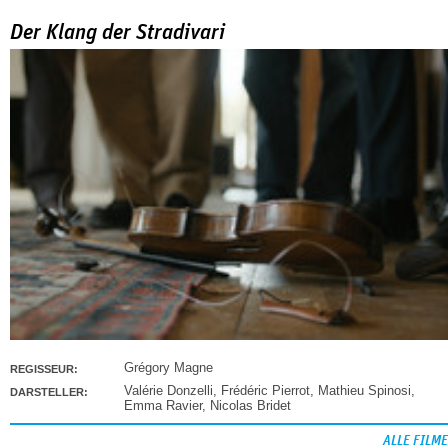
Der Klang der Stradivari
Grégory Magne
REGISSEUR:
Valérie Donzelli
,
Frédéric Pierrot
,
Mathieu Spinosi
,
DARSTELLER:
Emma Ravier
,
Nicolas Bridet
ALLE FILME