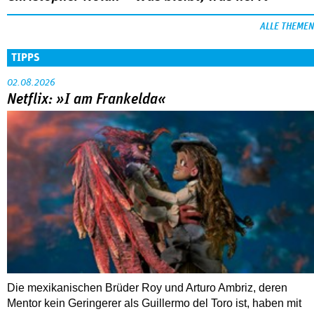
Nahaufnahme von Bárbara Lennie
80 Jahre DEFA
Christopher Nolan – Was bleibt, was nervt
ALLE THEMEN
TIPPS
02.08.2026
Netflix: »I am Frankelda«