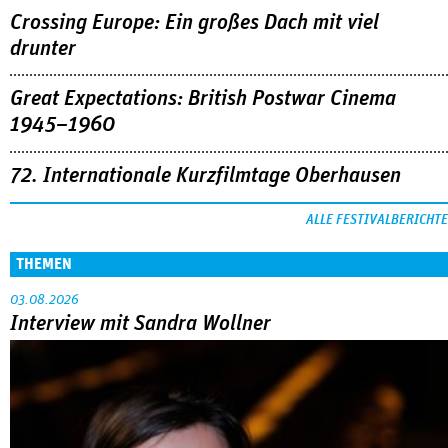
Das DOK.fest München hat mit neuer Leitung seine
Themenreihen weiterentwickelt und setzt weiterhin starke
politische Akzente durchweg.
MEHR
Crossing Europe: Ein großes Dach mit viel
drunter
Great Expectations: British Postwar Cinema
1945–1960
72. Internationale Kurzfilmtage Oberhausen
ALLE FESTIVALBERICHTE
THEMEN