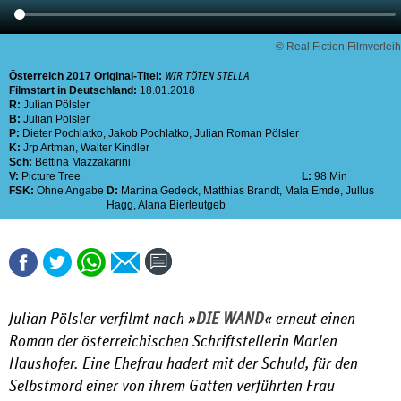
© Real Fiction Filmverleih
Österreich
2017
Original-Titel:
WIR TÖTEN STELLA
Filmstart in Deutschland:
18.01.2018
R:
Julian Pölsler
B:
Julian Pölsler
P:
Dieter Pochlatko
,
Jakob Pochlatko
,
Julian Roman Pölsler
K:
Jrp Artman
,
Walter Kindler
Sch:
Bettina Mazzakarini
V:
Picture Tree
L:
98 Min
FSK:
Ohne Angabe
D:
Martina Gedeck
,
Matthias Brandt
,
Mala Emde
,
Jullus
Hagg
,
Alana Bierleutgeb
Julian Pölsler verfilmt nach »
DIE WAND
« erneut einen
Roman der österreichischen Schriftstellerin Marlen
Haushofer. Eine Ehefrau hadert mit der Schuld, für den
Selbstmord einer von ihrem Gatten verführten Frau