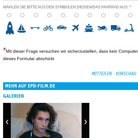
WÄHLEN SIE BITTE AUS DEN SYMBOLEN DIE/DEN/DAS FAHRRAD AUS.
*
3
4
5
6
7
8
9
10
Mit dieser Frage versuchen wir sicherzustellen, dass kein Computer
dieses Formular abschickt
MEHR AUF EPD-FILM.DE
GALERIEN