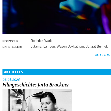
Roderick Warich
REGISSEUR:
Jutamat Lamoon
,
Wason Dokkathum
,
Jutarat Burinok
DARSTELLER:
ALLE FILME
AKTUELLES
06.08.2026
Filmgeschichte: Jutta Brückner