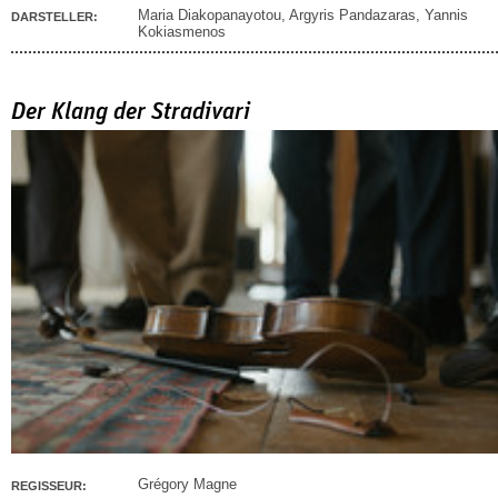
Maria Diakopanayotou
,
Argyris Pandazaras
,
Yannis
DARSTELLER:
Kokiasmenos
Der Klang der Stradivari
Grégory Magne
REGISSEUR: