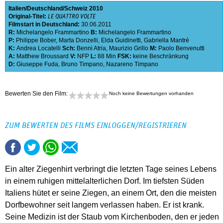
Italien
Deutschland
Schweiz
2010
Original-Titel:
LE QUATTRO VOLTE
Filmstart in Deutschland:
30.06.2011
R:
Michelangelo Frammartino
B:
Michelangelo Frammartino
P:
Philippe Bober
,
Marta Donzelli
,
Elda Guidinetti
,
Gabriella Mantré
K:
Andrea Locatelli
Sch:
Benni Atria
,
Maurizio Grillo
M:
Paolo Benvenutti
A:
Matthew Broussard
V:
NFP
L:
88 Min
FSK:
keine Beschränkung
D:
Giuseppe Fuda
,
Bruno Timpano
,
Nazareno Timpano
Bewerten Sie den Film:
Noch keine Bewertungen vorhanden
ZUM BEWERTEN DES FILMS EINLOGGEN/REGISTRIEREN
Ein alter Ziegenhirt verbringt die letzten Tage seines Lebens
in einem ruhigen mittelalterlichen Dorf. Im tiefsten Süden
Italiens hütet er seine Ziegen, an einem Ort, den die meisten
Dorfbewohner seit langem verlassen haben. Er ist krank.
Seine Medizin ist der Staub vom Kirchenboden, den er jeden