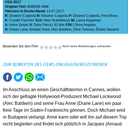
USA
2017
Original-Titel:
BONJOUR ANNE
Filmstart in Deutschland:
13.07.2017
R:
Eleanor Coppola
B:
Eleanor Coppola
P:
Eleanor Coppola
,
Fred Roos
K:
Crystel Fournier
Sch:
Glen Scantlebury
M:
Laura Kappman
A:
Anne Seibel
V:
Tobis Film
L:
92 Min
FSK:
Ohne Angabe
D:
Diane Lane
,
Arnaud Viard
,
Alec Baldwin
,
Elise Tielrooy
,
Élodie Navarre
Bewerten Sie den Film:
Noch keine Bewertungen vorhanden
ZUM BEWERTEN DES FILMS EINLOGGEN/REGISTRIEREN
Im Anschluss an einen Geschäftstermin in Cannes, wollen
sich der gefragte Hollywood-Produzent Michael Lockwood
(Alec Baldwin) und seine Frau Anne (Diane Lane) ein paar
freie Tage im Süden Frankreichs gönnen. Doch Michael wird
in Budapest verlangt. Anne kann oder will ihn auf diesem Trip
nicht begleiten und findet sich plötzlich in Jacques (Arnaud