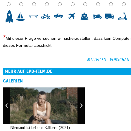
3
4
5
6
7
8
9
10
Mit dieser Frage versuchen wir sicherzustellen, dass kein Computer
dieses Formular abschickt
MEHR AUF EPD-FILM.DE
GALERIEN
Niemand ist bei den Kälbern (2021)