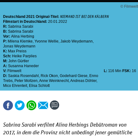
© Filmwelt
Deutschland
2021
Original-Titel:
NIEMAND IST BEI DEN KÄLBERN
Filmstart in Deutschland:
20.01.2022
R:
Sabrina Sarabi
B:
Sabrina Sarabi
Vor:
Alina Herbing
P:
Milena Klemke
,
Yvonne Wellie
,
Jakob Weydemann
,
Jonas Weydemann
K:
Max Preiss
Sch:
Heike Parplies
M:
John Gürtler
A:
Susanna Haneder
V:
Filmwelt
L:
116 Min
FSK:
16
D:
Saskia Rosendahl
,
Rick Okon
,
Godehard Giese
,
Enno
Trebs
,
Peter Moltzen
,
Anne Weinknecht
,
Andreas Döhler
,
Mico Ehrenteit
,
Elisa Schlott
Sabrina Sarabi verfilmt Alina Herbings Debütroman von
2017, in dem die Provinz nicht unbedingt jener gemütliche