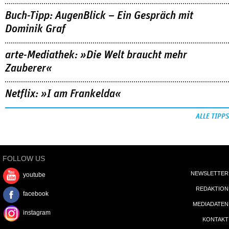
Buch-Tipp: AugenBlick – Ein Gespräch mit
Dominik Graf
arte-Mediathek: »Die Welt braucht mehr
Zauberer«
Netflix: »I am Frankelda«
ALLE TIPPS
FOLLOW US
NEWSLETTER
youtube
REDAKTION
facebook
MEDIADATEN
instagram
KONTAKT