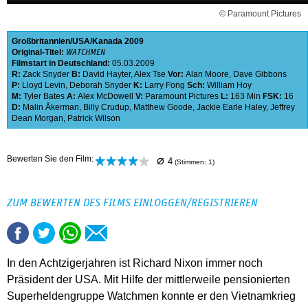
© Paramount Pictures
Großbritannien
USA
Kanada
2009
Original-Titel:
WATCHMEN
Filmstart in Deutschland:
05.03.2009
R:
Zack Snyder
B:
David Hayter
,
Alex Tse
Vor:
Alan Moore
,
Dave Gibbons
P:
Lloyd Levin
,
Deborah Snyder
K:
Larry Fong
Sch:
William Hoy
M:
Tyler Bates
A:
Alex McDowell
V:
Paramount Pictures
L:
163 Min
FSK:
16
D:
Malin Åkerman
,
Billy Crudup
,
Matthew Goode
,
Jackie Earle Haley
,
Jeffrey
Dean Morgan
,
Patrick Wilson
⌀
Bewerten Sie den Film:
4
(Stimmen:
1
)
ZUM BEWERTEN DES FILMS EINLOGGEN/REGISTRIEREN
In den Achtzigerjahren ist Richard Nixon immer noch
Präsident der USA. Mit Hilfe der mittlerweile pensionierten
Superheldengruppe Watchmen konnte er den Vietnamkrieg