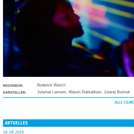
Roderick Warich
REGISSEUR:
Jutamat Lamoon
,
Wason Dokkathum
,
Jutarat Burinok
DARSTELLER:
ALLE FILME
AKTUELLES
06.08.2026