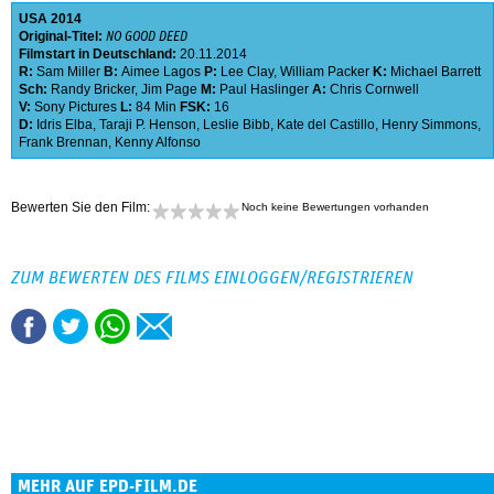
USA
2014
Original-Titel:
NO GOOD DEED
Filmstart in Deutschland:
20.11.2014
R:
Sam Miller
B:
Aimee Lagos
P:
Lee Clay
,
William Packer
K:
Michael Barrett
Sch:
Randy Bricker
,
Jim Page
M:
Paul Haslinger
A:
Chris Cornwell
V:
Sony Pictures
L:
84 Min
FSK:
16
D:
Idris Elba
,
Taraji P. Henson
,
Leslie Bibb
,
Kate del Castillo
,
Henry Simmons
,
Frank Brennan
,
Kenny Alfonso
Bewerten Sie den Film:
Noch keine Bewertungen vorhanden
ZUM BEWERTEN DES FILMS EINLOGGEN/REGISTRIEREN
MEHR AUF EPD-FILM.DE