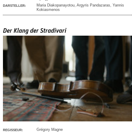
Maria Diakopanayotou
,
Argyris Pandazaras
,
Yannis
DARSTELLER:
Kokiasmenos
Der Klang der Stradivari
Grégory Magne
REGISSEUR: