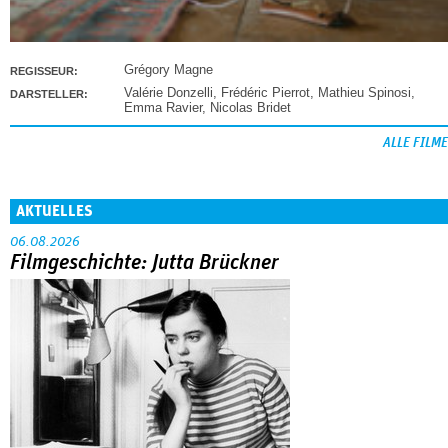
Grégory Magne
REGISSEUR:
Valérie Donzelli
,
Frédéric Pierrot
,
Mathieu Spinosi
,
DARSTELLER:
Emma Ravier
,
Nicolas Bridet
ALLE FILME
AKTUELLES
06.08.2026
Filmgeschichte: Jutta Brückner