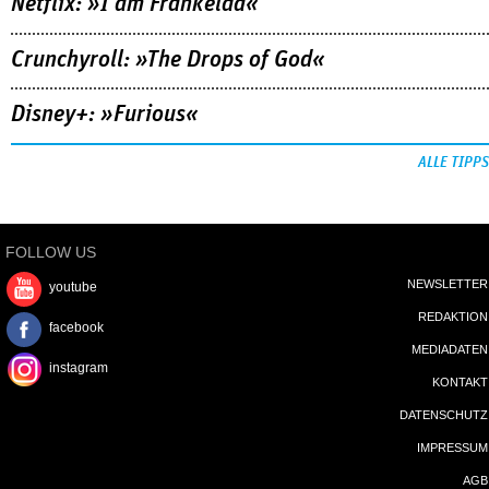
Netflix: »I am Frankelda«
Crunchyroll: »The Drops of God«
Disney+: »Furious«
ALLE TIPPS
FOLLOW US
NEWSLETTER
youtube
REDAKTION
facebook
MEDIADATEN
instagram
KONTAKT
DATENSCHUTZ
IMPRESSUM
AGB