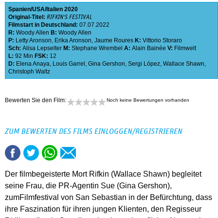
Spanien
USA
Italien
2020
Original-Titel:
RIFKIN'S FESTIVAL
Filmstart in Deutschland:
07.07.2022
R:
Woody Allen
B:
Woody Allen
P:
Letty Aronson
,
Erika Aronson
,
Jaume Roures
K:
Vittorio Storaro
Sch:
Alisa Lepselter
M:
Stephane Wrembel
A:
Alain Bainée
V:
Filmwelt
L:
92 Min
FSK:
12
D:
Elena Anaya
,
Louis Garrel
,
Gina Gershon
,
Sergi López
,
Wallace Shawn
,
Christoph Waltz
Bewerten Sie den Film:
Noch keine Bewertungen vorhanden
ZUM BEWERTEN DES FILMS EINLOGGEN/REGISTRIEREN
Der filmbegeisterte Mort Rifkin (Wallace Shawn) begleitet
seine Frau, die PR-Agentin Sue (Gina Gershon),
zumFilmfestival von San Sebastian in der Befürchtung, dass
ihre Faszination für ihren jungen Klienten, den Regisseur