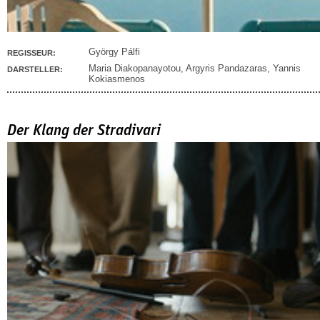
György Pálfi
REGISSEUR:
Maria Diakopanayotou
,
Argyris Pandazaras
,
Yannis
DARSTELLER:
Kokiasmenos
Der Klang der Stradivari