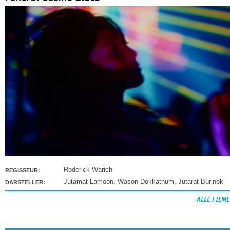
Roderick Warich
REGISSEUR:
Jutamat Lamoon
,
Wason Dokkathum
,
Jutarat Burinok
DARSTELLER:
ALLE FILME