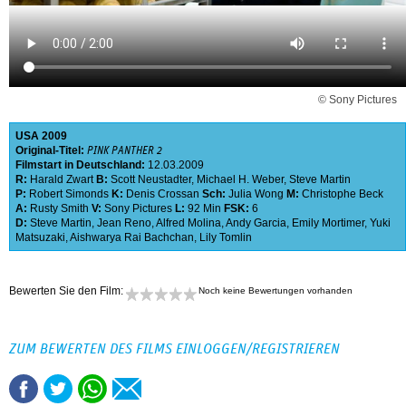
© Sony Pictures
USA
2009
Original-Titel:
PINK PANTHER 2
Filmstart in Deutschland:
12.03.2009
R:
Harald Zwart
B:
Scott Neustadter
,
Michael H. Weber
,
Steve Martin
P:
Robert Simonds
K:
Denis Crossan
Sch:
Julia Wong
M:
Christophe Beck
A:
Rusty Smith
V:
Sony Pictures
L:
92 Min
FSK:
6
D:
Steve Martin
,
Jean Reno
,
Alfred Molina
,
Andy Garcia
,
Emily Mortimer
,
Yuki
Matsuzaki
,
Aishwarya Rai Bachchan
,
Lily Tomlin
Bewerten Sie den Film:
Noch keine Bewertungen vorhanden
ZUM BEWERTEN DES FILMS EINLOGGEN/REGISTRIEREN