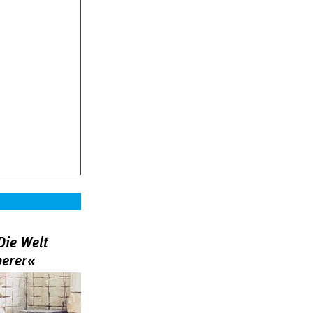
Die Welt
berer«