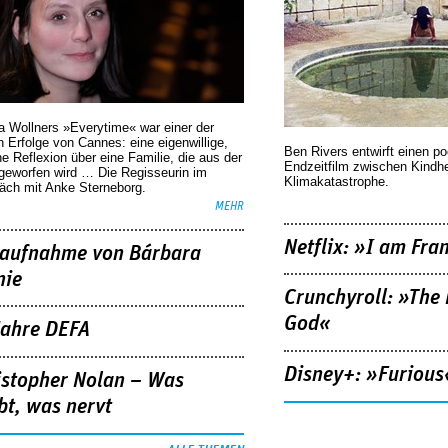
a Wollners »Everytime« war einer der
 Erfolge von Cannes: eine eigenwillige,
Ben Rivers entwirft einen p
he Reflexion über eine ­Familie, die aus der
Endzeitfilm zwischen Kindh
geworfen wird … Die Regisseurin im
Klimakatastrophe.
äch mit Anke Sterneborg.
MEHR
Netflix: »I am Fra
aufnahme von Bárbara
nie
Crunchyroll: »The 
God«
Jahre DEFA
Disney+: »Furious
istopher Nolan – Was
bt, was nervt