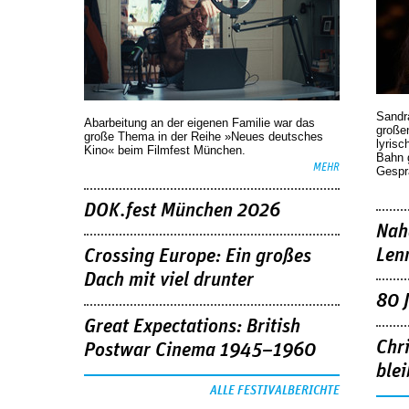
Sandr
Abarbeitung an der eigenen Familie war das
großen
große Thema in der Reihe »Neues deutsches
lyrisc
Kino« beim Filmfest München.
Bahn 
MEHR
Gespr
DOK.fest München 2026
Nah
Len
Crossing Europe: Ein großes
Dach mit viel drunter
80 
Great Expectations: British
Chr
Postwar Cinema 1945–1960
blei
ALLE FESTIVALBERICHTE