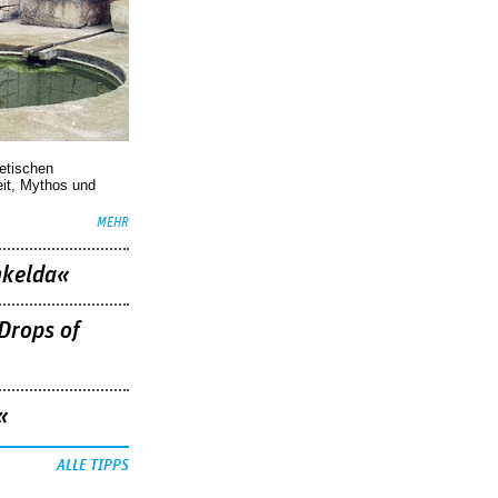
oetischen
eit, Mythos und
MEHR
nkelda«
Drops of
«
ALLE TIPPS