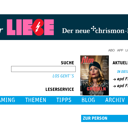
Jump to Navigation
ABO
APP
L
SUCHE
AKTUEL
SUCHE
IN DIE
epd F
epd F
LESERSERVICE
AMING
THEMEN
TIPPS
BLOG
ARCHIV
ZUR PERSON