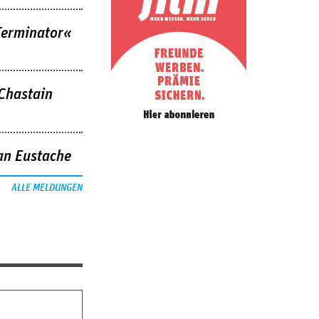
Terminator«
 Chastain
an Eustache
ALLE MELDUNGEN