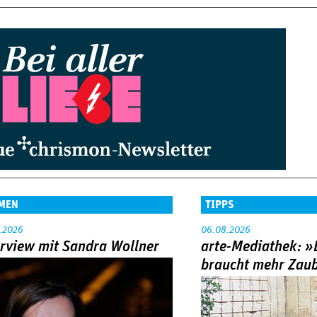
MEN
TIPPS
.2026
06.08.2026
erview mit Sandra Wollner
arte-Mediathek: »
braucht mehr Zau