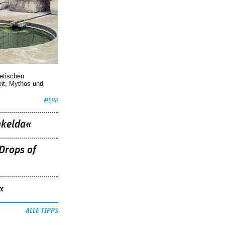
oetischen
eit, Mythos und
MEHR
nkelda«
Drops of
«
ALLE TIPPS