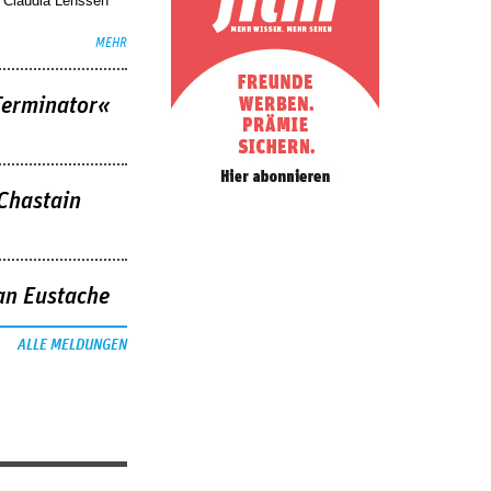
. Claudia Lenssen
MEHR
Terminator«
 Chastain
an Eustache
ALLE MELDUNGEN