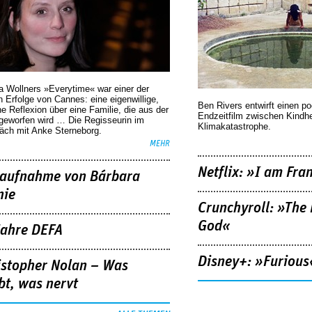
a Wollners »Everytime« war einer der
 Erfolge von Cannes: eine eigenwillige,
Ben Rivers entwirft einen p
he Reflexion über eine ­Familie, die aus der
Endzeitfilm zwischen Kindh
geworfen wird … Die Regisseurin im
Klimakatastrophe.
äch mit Anke Sterneborg.
MEHR
Netflix: »I am Fra
aufnahme von Bárbara
nie
Crunchyroll: »The 
God«
Jahre DEFA
Disney+: »Furious
istopher Nolan – Was
bt, was nervt