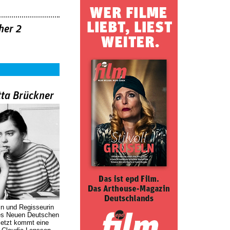
her 2
tta Brückner
in und Regisseurin
des Neuen Deutschen
Jetzt kommt eine