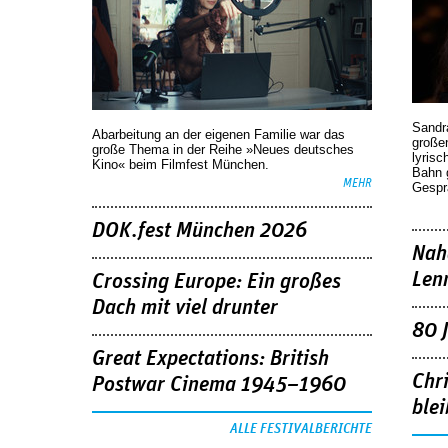
Sandr
Abarbeitung an der eigenen Familie war das
großen
große Thema in der Reihe »Neues deutsches
lyrisc
Kino« beim Filmfest München.
Bahn 
MEHR
Gespr
DOK.fest München 2026
Nah
Len
Crossing Europe: Ein großes
Dach mit viel drunter
80 
Great Expectations: British
Chr
Postwar Cinema 1945–1960
blei
ALLE FESTIVALBERICHTE