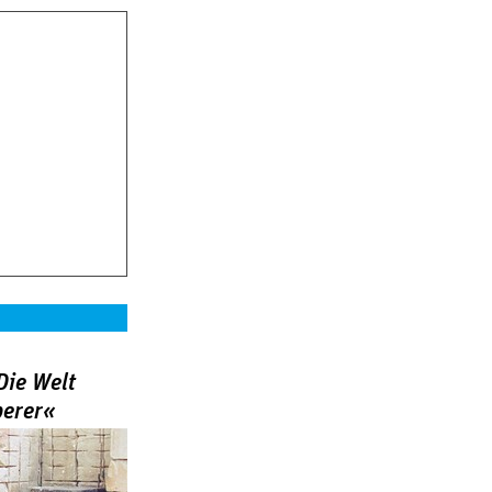
Die Welt
berer«