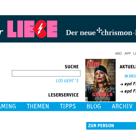
Jump to Navigation
ABO
APP
L
SUCHE
AKTUEL
SUCHE
IN DIE
epd F
epd F
LESERSERVICE
AMING
THEMEN
TIPPS
BLOG
ARCHIV
ZUR PERSON