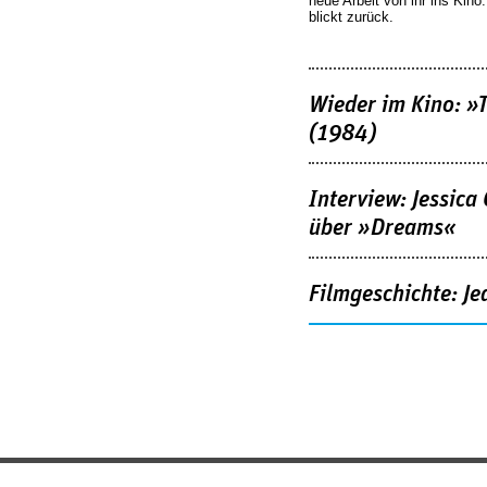
neue Arbeit von ihr ins Kino
blickt zurück.
Wieder im Kino: »
(1984)
Interview: Jessica
über »Dreams«
Filmgeschichte: Je