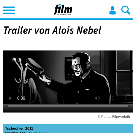
Jump to Navigation
Trailer von Alois Nebel
© Pallas Filmverleih
Tschechien
2011