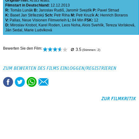
Original-Titel:
ALOIS NEBEL
Filmstart in Deutschland:
12.12.2013
R:
Tomás Lunák
B:
Jaroslav Rudiš
,
Jaromír Svejdík
P:
Pavel Strnad
K:
Baset Jan Strítezský
Sch:
Petr Riha
M:
Petr Kruzík
A:
Henrich Boraros
V:
Pallas
,
Neue Visionen Filmverleih
L:
84 Min
FSK:
12
D:
Miroslav Krobot
,
Karel Roden
,
Leos Noha
,
Alois Svehlík
,
Tereza Vorísková
,
Ján Sedal
,
Marie Ludvíková
⌀
Bewerten Sie den Film:
3.5
(Stimmen:
2
)
ZUM BEWERTEN DES FILMS EINLOGGEN/REGISTRIEREN
ZUR FILMKRITIK