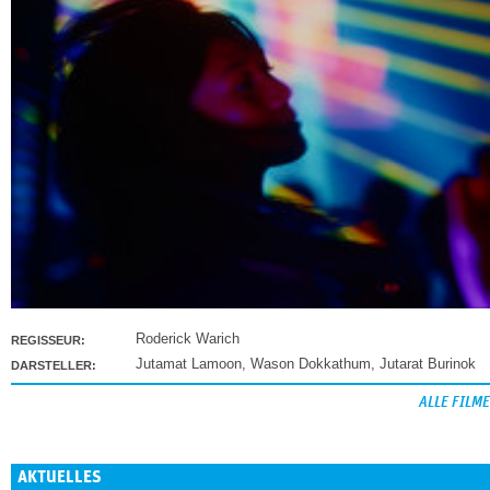
Roderick Warich
REGISSEUR:
Jutamat Lamoon
,
Wason Dokkathum
,
Jutarat Burinok
DARSTELLER:
ALLE FILME
AKTUELLES