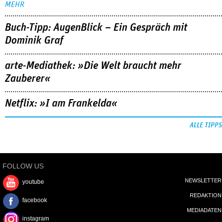
MEHR
Buch-Tipp: AugenBlick – Ein Gespräch mit
Dominik Graf
arte-Mediathek: »Die Welt braucht mehr
Zauberer«
Netflix: »I am Frankelda«
ALLE TIPPS
FOLLOW US
NEWSLETTER
youtube
REDAKTION
facebook
MEDIADATEN
instagram