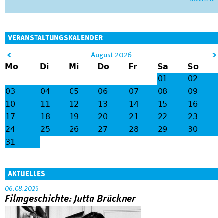
VERANSTALTUNGSKALENDER
&
August 2026
Mo
Di
Mi
Do
Fr
Sa
So
lt;
gt
01
02
;
03
04
05
06
07
08
09
10
11
12
13
14
15
16
17
18
19
20
21
22
23
24
25
26
27
28
29
30
31
AKTUELLES
06.08.2026
Filmgeschichte: Jutta Brückner