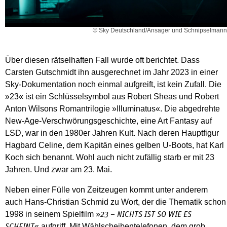
© Sky Deutschland/Ansager und Schnipselmann
Über diesen rätselhaften Fall wurde oft berichtet. Dass
Carsten Gutschmidt ihn ausgerechnet im Jahr 2023 in einer
Sky-Dokumentation noch einmal aufgreift, ist kein Zufall. Die
»23« ist ein Schlüsselsymbol aus Robert Sheas und Robert
Anton Wilsons Romantrilogie »Illuminatus«. Die abgedrehte
New-Age-Verschwörungsgeschichte, eine Art Fantasy auf
LSD, war in den 1980er Jahren Kult. Nach deren Hauptfigur
Hagbard Celine, dem Kapitän eines gelben U-Boots, hat Karl
Koch sich benannt. Wohl auch nicht zufällig starb er mit 23
Jahren. Und zwar am 23. Mai.
Neben einer Fülle von Zeitzeugen kommt unter anderem
auch Hans-Christian Schmid zu Wort, der die Thematik schon
1998 in seinem Spielfilm »
23 – NICHTS IST SO WIE ES
« aufgriff. Mit Wählscheibentelefonen, dem grob
SCHEINT