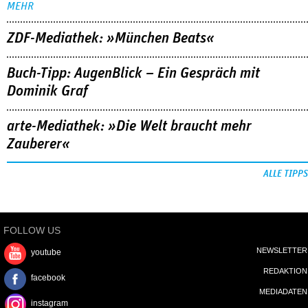
MEHR
ZDF-Mediathek: »München Beats«
Buch-Tipp: AugenBlick – Ein Gespräch mit
Dominik Graf
arte-Mediathek: »Die Welt braucht mehr
Zauberer«
ALLE TIPPS
FOLLOW US
NEWSLETTER
youtube
REDAKTION
facebook
MEDIADATEN
instagram