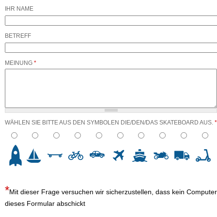
IHR NAME
BETREFF
MEINUNG
*
WÄHLEN SIE BITTE AUS DEN SYMBOLEN DIE/DEN/DAS SKATEBOARD AUS.
*
3
4
5
6
7
8
9
10
Mit dieser Frage versuchen wir sicherzustellen, dass kein Computer
dieses Formular abschickt