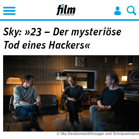
Jump to Navigation
Sky: »23 – Der mysteriöse
Tod eines Hackers«
© Sky Deutschland/Ansager und Schnipselmann